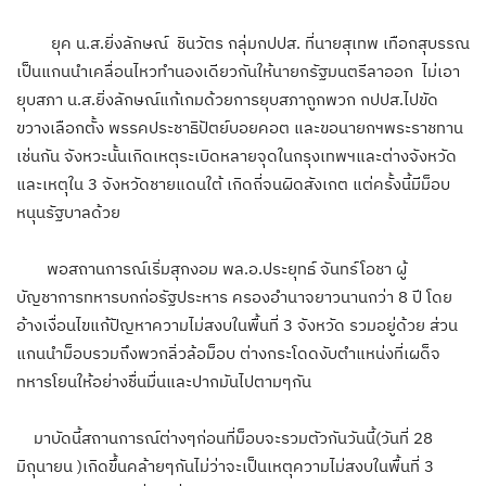
ยุค น.ส.ยิ่งลักษณ์ ชินวัตร กลุ่มกปปส. ที่นายสุเทพ เทือกสุบรรณ
เป็นแกนนำเคลื่อนไหวทำนองเดียวกันให้นายกรัฐมนตรีลาออก ไม่เอา
ยุบสภา น.ส.ยิ่งลักษณ์แก้เกมด้วยการยุบสภาถูกพวก กปปส.ไปขัด
ขวางเลือกตั้ง พรรคประชาธิปัตย์บอยคอต และขอนายกฯพระราชทาน
เช่นกัน จังหวะนั้นเกิดเหตุระเบิดหลายจุดในกรุงเทพฯและต่างจังหวัด
และเหตุใน 3 จังหวัดชายแดนใต้ เกิดถี่จนผิดสังเกต แต่ครั้งนี้มีม็อบ
หนุนรัฐบาลด้วย
พอสถานการณ์เริ่มสุกงอม พล.อ.ประยุทธ์ จันทร์โอชา ผู้
บัญชาการทหารบกก่อรัฐประหาร ครองอำนาจยาวนานกว่า 8 ปี โดย
อ้างเงื่อนไขแก้ปัญหาความไม่สงบในพื้นที่ 3 จังหวัด รวมอยู่ด้วย ส่วน
แกนนำม็อบรวมถึงพวกลิ่วล้อม็อบ ต่างกระโดดงับตำแหน่งที่เผด็จ
ทหารโยนให้อย่างชื่นมื่นและปากมันไปตามๆกัน
มาบัดนี้สถานการณ์ต่างๆก่อนที่ม็อบจะรวมตัวกันวันนี้(วันที่ 28
มิถุนายน )เกิดขึ้นคล้ายๆกันไม่ว่าจะเป็นเหตุความไม่สงบในพื้นที่ 3