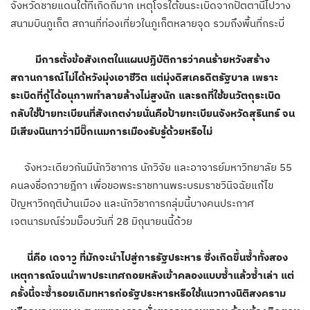
จังหวัดชายแดนใต้ที่เกิดถี่มาก เหตุโจรใต้ขนระเบิดจากปัตตานีไปวาง
สนามบินภูเก็ต สถานที่ท่องเที่ยวในภูเก็ตหลายจุด รวมถึงพื้นที่กระบี่
มีการตั้งข้อสังเกตในแผนปฏิบัติการว่าคนร้ายหวังสร้าง
สถานการณ์ไม่ได้หวังมุ่งเอาชีวิต แต่มุ่งดิสเครดิตรัฐบาล เพราะ
ระเบิดที่กู้ได้อนุภาพทำลายล้างไม่สูงนัก และรถที่ใช้ขนวัตถุระเบิด
กลับใช้ป้ายทะเบียนที่สังเกตง่ายนั่นคือป้ายทะเบียนจังหวัดสุรินทร์ จน
มีเสียงนินทาว่ามีบิ๊กเนมการเมืองรับรู้ด้วยหรือไม่
จังหวะเดียวกันมีนักวิชาการ นักวิจัย และอาจารย์มหาวิทยาลัย 55
คนลงชื่อถวายฎีกา เพื่อขอพระราชทานพระบรมราชวินิจฉัยแก้ไข
ปัญหาวิกฤติบ้านเมือง และนักวิชาการกลุ่มนี้บางคนประกาศ
เจตนารมณ์ร่วมม็อบวันที่ 28 มิถุนายนนี้ด้วย
นี่คือ เดจาวู ที่มักจะนำไปสู่การรัฐประหาร ซึ่งเกิดขึ้นซ้ำทั้งสอง
เหตุการณ์จนนำพาประเทศถอยหลังเข้าคลองแบบซ้ำแล้วซ้ำเล่า แต่
ครั้งนี้จะซ้ำรอยเดิมทหารก่อรัฐประหารหรือใช้แนวทางนิติสงคราม