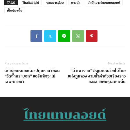
TAGS
Thaitabloid
จอมมารน้อย
ดาวดำ
สำนักข่าวไทยแทบลอยด์
เป็นประเด็น
Previous article
Next article
นักเรียนหนองเสือ ปทุมธานี เยือน
“สำเภางาม” อัญมณีกล้วยไม้ไทย
“วัดถ้ำกระบอก” ขอรับสัจจะไม่
แห่งภูหลวง งามล้ำค่าด้วยเรื่องราว
เสพ-ขายยา
และสายพันธุ์เฉพาะถิ่น