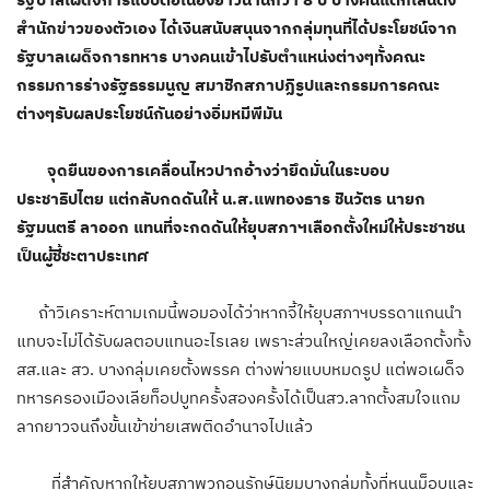
สำนักข่าวของตัวเอง ได้เงินสนับสนุนจากกลุ่มทุนที่ได้ประโยชน์จาก
รัฐบาลเผด็จการทหาร บางคนเข้าไปรับตำแหน่งต่างๆทั้งคณะ
กรรมการร่างรัฐธรรมนูญ สมาชิกสภาปฏิรูปและกรรมการคณะ
ต่างๆรับผลประโยชน์กันอย่างอิ่มหมีพีมัน
จุดยืนของการเคลื่อนไหวปากอ้างว่ายึดมั่นในระบอบ
ประชาธิปไตย แต่กลับกดดันให้ น.ส.แพทองธาร ชินวัตร นายก
รัฐมนตรี ลาออก แทนที่จะกดดันให้ยุบสภาฯเลือกตั้งใหม่ให้ประชาชน
เป็นผู้ชี้ชะตาประเทศ
ถ้าวิเคราะห์ตามเกมนี้พอมองได้ว่าหากจี้ให้ยุบสภาฯบรรดาแกนนำ
แทบจะไม่ได้รับผลตอบแทนอะไรเลย เพราะส่วนใหญ่เคยลงเลือกตั้งทั้ง
สส.และ สว. บางกลุ่มเคยตั้งพรรค ต่างพ่ายแบบหมดรูป แต่พอเผด็จ
ทหารครองเมืองเลียท็อปบูทครั้งสองครั้งได้เป็นสว.ลากตั้งสมใจแถม
ลากยาวจนถึงขั้นเข้าข่ายเสพติดอำนาจไปแล้ว
ที่สำคัญหากให้ยุบสภาพวกอนุรักษ์นิยมบางกลุ่มทั้งที่หนุนม็อบและ