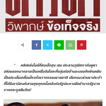
“
คลิปหลังไมค์ที่สมเด็จฮุน เซน ประธานวุฒิสภากัมพูชา
ปล่อยออกมากลายเป็นเหยื่ออันโอชะที่กลุ่มต่อต้านระบอบทักษิณหยิบ
เป็นประเด็นเคลื่อนไหวด้วยวาทกรรมขายชาติ เรียกแนวร่วมขาประจำ
ที่ได้รับอานิสงค์เสวยสุขทุกครั้งหลังก่อรัฐประหารยึดอำนาจรัฐบาล
จากตระกูลชินวัตร
“