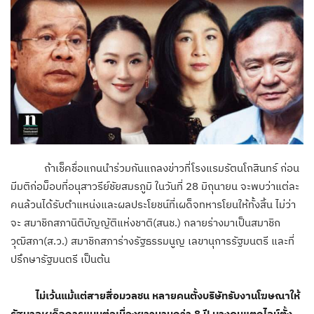
ถ้าเช็คชื่อแกนนำร่วมกันแถลงข่าวที่โรงแรมรัตนโกสินทร์ ก่อน
มีมติก่อม็อบที่อนุสาวรีย์ชัยสมรภูมิ ในวันที่ 28 มิถุนายน จะพบว่าแต่ละ
คนล้วนได้รับตำแหน่งและผลประโยชน์ที่เผด็จทหารโยนให้ทั้งสิ้น ไม่ว่า
จะ สมาชิกสภานิติบัญญัติแห่งชาติ(สนช.) กลายร่างมาเป็นสมาชิก
วุฒิสภา(ส.ว.) สมาชิกสภาร่างรัฐธรรมนูญ เลขานุการรัฐมนตรี และที่
ปรึกษารัฐมนตรี เป็นต้น
ไม่เว้นแม้แต่สายสื่อมวลชน หลายคนตั้งบริษัทรับงานโฆษณาให้
รัฐบาลเผด็จการแบบต่อเนื่องยาวนานกว่า 8 ปี บางคนแตกไลน์ตั้ง