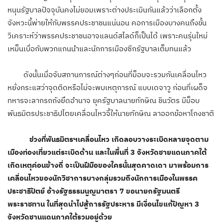
หนุนรัฐบาลปัจจุบันคงไม่ยอมเพราะต่างประเมินกันแล้วว่าเลือกตั้ง
จังหวะนี้พ่ายให้กับพรรคประชาชนแน่นอน คอการเมืองบางคนถึงขั้น
วิเคราะห์ว่าพรรคประชาชนอาจแลนด์สไลด์ก็เป็นได้ เพราะคนรุ่นใหม่
เหม็นเบื่อกับพวกแกนนำและนักการเมืองซีกรัฐบาลเต็มทนแล้ว
ดังนั้นเมื่อจับสถานการณ์ต่างๆก่อนที่ม็อบจะรวมกันเคลื่อนไหว
หยั่งกระแสว่าจุดติดหรือไม่จะพบเหตุการณ์ แบบเดจาวู ก่อนที่เผด็จ
ทหารจะลากรถถังยึดอำนาจ ยุครัฐบาลนายทักษิณ ชินวัตร มีม็อบ
พันธมิตรประชาธิปไตยเคลื่อนไหวจี้ให้นายทักษิณ ลาออกข้อหาโกงชาติ
ช่วงที่พันธมิตรฯเคลื่อนไหว เกิดลอบวางระเบิดหลายจุดตาม
เมืองท่องเที่ยวแต่ระเบิดด้าน และในพื้นที่ 3 จังหวัดชายแดนภาคใต้
เกิดเหตุค่อนข้างถี่ จะเป็นฝีมือของใครนั้นสุดคาดเดา มาพร้อมการ
เคลื่อนไหวของนักวิชาการบางกลุ่มรวมถึงนักการเมืองในพรรค
ประชาธิปัตย์ อ้างรัฐธรรมนูญมาตรา 7 ขอนายกรัฐมนตรี
พระราชทาน ในที่สุดนำไปสู้การรัฐประหาร มีเงื่อนไขแก้ปัญหา 3
จังหวัดชานแดนภาคใต้รวมอยู่ด้วย