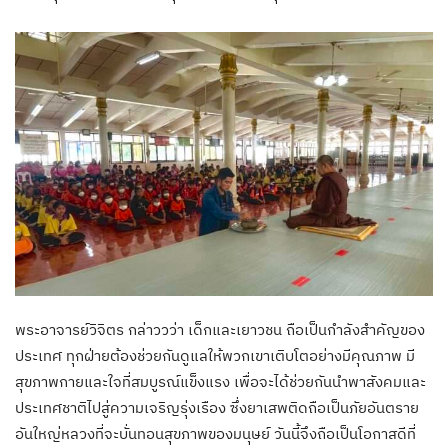
พระอาจารย์วิจิตร กล่าววว่า เด็กและเยาวชน ถือเป็นกำลังสำคัญของ
ประเทศ ทุกฝ่ายต้องช่วยกันดูแลให้พวกเขาเติบโตอย่างมีคุณภาพ มี
สุขภาพกายและใจที่สมบูรณ์แข็งแรง เพื่อจะได้ช่วยกันนำพาสังคมและ
ประเทศชาติไปสู่ความเจริญรุ่งเรือง ซึ่งยาเสพติดถือเป็นภัยอันตราย
อันใหญ่หลวงที่จะบั่นทอนสุขภาพของมนุษย์ วันนี้จึงถือเป็นโอกาสดีที่