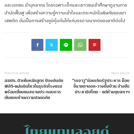
และเอกชน นำบุคลากร โดยเฉพาะเด็กและเยาวชนเข้าศึกษาดูงานการ
บำบัดฟื้นฟู เพื่อสร้างความรู้ความเข้าใจและตระหนักในพิษภัยของยา
เสพติด อันเป็นการสร้างภูมิคุ้มกันให้แก่บรรดาอนาคตของชาติต่อไป
Previous article
Next article
สสปท. ติวเข้มหลักสูตร ปัองกันภัย
”เดจาวู”ก่อนเกิดรัฐประหาร ม็อบ
พิบัติ-แผ่นดินไหวในธุรกิจโรงแรม
จี้นายกฯออก-วางบึ้มป่วน อ้างยึด
พร้อมเยี่ยมชมสถานประกอบการ
ประชาธิปไตย – แต่ห้ามยุบสภาฯ
ต้นแบบด้านความปลอดภัย