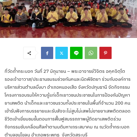
ที่วัดถ้ำกระบอก วันที่ 27 มิถุนายน – พระอาจารย์วิจิตร อคฺคจิตฺโต
รองเจ้าอาวาส/ประธานชมรมช่วยกันคนละนิดพิชิตยา ร่วมกับองค์การ
บริหารส่วนตำบลบึงบา อำเภอหนองเสือ จังหวัดปทุมธานี จัดกิจกรรม
โครงการอบรมให้ความรู้แก่เด็กเยาวชนประชาชนในการป้องกันปัญหา
ยาเสพติด นำเด็กและเยาวชนรวมทั้งประชาชนในพื้นที่จำนวน 200 คน
เข้ารับฟังการบรรยายและรับสัจจะไม่สูบไม่เสพไม่ขายยาเสพติดตลอด
ชีวิตเข้าเยี่ยมชมขั้นตอนการฟื้นฟูสมรรถภาพผู้ติดยาเสพติดร่วม
กิจกรรมขับเคลื่อนศีลห้าตามมติมหาเถระสมาคม ณ ณวัดถ้ำกระบอก
ตำบลขุนโขลน อำเภอพระพุทธ จังหวัดสระบุรี