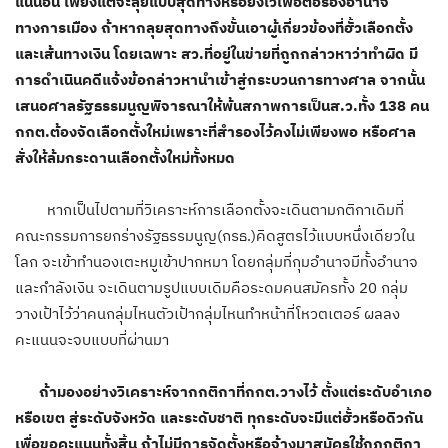
แน่นอน เพียงแต่จะลุยแบบสุดทางหรือยั้งไว้เพื่อต่อรองอำนาจ
ทางการเมือง ถ้าหากลุยสุดทางถึงขั้นเอาผู้เกี่ยวข้องที่ฮั้วเลือกตั้ง
และเส้นทางเงิน โดยเฉพาะ สว.ที่อยู่ในข่ายที่ถูกกล่าวหาว่าทำผิด มี
การดำเนินคดีแจ้งข้อกล่าวหานำเข้าสู่กระบวนการทางศาล จากนั้น
เสนอศาลรัฐธรรมนูญพิจารณาให้พ้นสภาพการเป็นส.ว.ทั้ง 138 คน
กกต.ต้องจัดเลือกตั้งใหม่เพราะที่สำรองไว้คงไม่เพียงพอ หรือศาล
สั่งให้ล้มกระดานเลือกตั้งใหม่ทั้งหมด
หากเป็นไปตามที่วิเคราะห์การเลือกตั้งจะเดินตามกติกาเดิมที่
คณะกรรมการยกร่างรัฐธรรมนูญ(กรธ.)คิดสูตรไว้แบบหนึ่งเดียวใน
โลก จะเข้าทำนองเตะหมูเข้าปากหมา โดยกลุ่มที่กุมอำนาจมีทั้งอำนาจ
และกำลังเงิน จะเดินตามรูปแบบเดิมคือระดมคนสมัครทั้ง 20 กลุ่ม
วางเป้าไว้ว่าคนกลุ่มไหนตัวเป้ากลุ่มไหนทำหน้าที่โหวตเตอร์ ผลลง
คะแนนจะจบแบบที่ผ่านมา
ถ้ามองอย่างวิเคราะห์จากกติกาที่กกต.วางไว้ ตั้งแต่ระดับอำเภอ
หรือเขต สู่ระดับจังหวัด และระดับชาติ ทุกระดับจะมีแต่ฮั้วหรือดิวกัน
เพื่อขอคะแนนทั้งสิ้น ถ้าไม่มีการจัดตั้งหรือจ้างมาสมัครใช้กฎกติกา