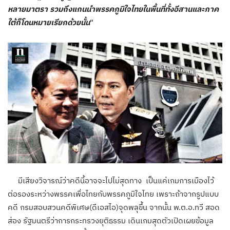
หลายมาตรา รวมถึงแกนนำพรรคภูมิใจไทยในพื้นที่ทั้งอีสานและภาค
ใต้ก็โดนหมายเรียกด้วยนั้น
“
มีเสียงวิจารณ์ว่าคดีนี้อาจจะไปไม่สุดทาง เป็นแค่เกมการเมืองไว้
ต่อรองระหว่างพรรคเพื่อไทยกับพรรคภูมิใจไทย เพราะถ้าจากรูปแบบ
คดี กรมสอบสวนคดีพิเศษ(ดีเอสไอ)จุดพลุขึ้น จากนั้น พ.ต.อ.ทวี สอด
ส่อง รัฐมนตรีว่าการกระทรวงยุติธรรม เดินเกมสุดตัวเปิดเผยข้อมูล