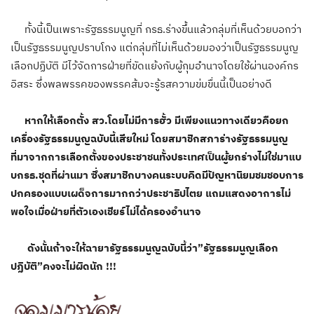
ทั้งนี้เป็นเพราะรัฐธรรมนูญที่ กรธ.ร่างขึ้นแล้วกลุ่มที่เห็นด้วยบอกว่า
เป็นรัฐธรรมนูญปราบโกง แต่กลุ่มที่ไม่เห็นด้วยมองว่าเป็นรัฐธรรมนูญ
เลือกปฏิบัติ มีไว้จัดการฝ่ายที่ขัดแย้งกับผู้กุมอำนาจโดยใช้ผ่านองค์กร
อิสระ ซึ่งพลพรรคของพรรคส้มจะรู้รสความข่มขื่นนี้เป็นอย่างดี
หากให้เลือกตั้ง สว.โดยไม่มีการฮั้ว มีเพียงแนวทางเดียวคือยก
เครื่องรัฐธรรมนูญฉบับนี้เสียใหม่ โดยสมาชิกสภาร่างรัฐธรรมนูญ
ที่มาจากการเลือกตั้งของประชาชนทั้งประเทศเป็นผู้ยกร่างไม่ใช่มาแบ
บกรธ.ชุดที่ผ่านมา ซึ่งสมาชิกบางคนระบบคิดมีปัญหานิยมชมชอบการ
ปกครองแบบเผด็จการมากกว่าประชาธิปไตย แถมแสดงอาการไม่
พอใจเมื่อฝ่ายที่ตัวเองเชียร์ไม่ได้ครองอำนาจ
ดังนั้นถ้าจะให้ฉายารัฐธรรมนูญฉบับนี้ว่า”รัฐธรรมนูญเลือก
ปฏิบัติ”คงจะไม่ผิดนัก !!!