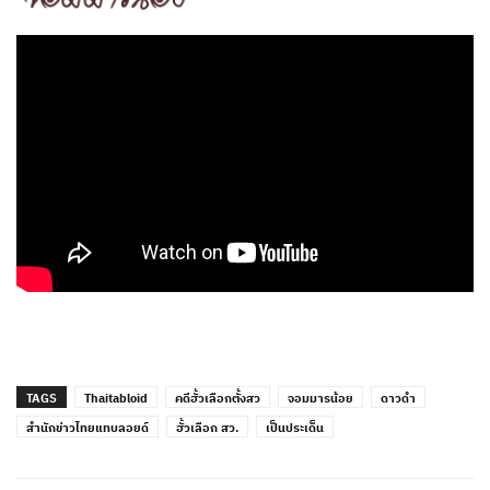
TAGS
Thaitabloid
คดีฮั้วเลือกตั้งสว
จอมมารน้อย
ดาวดำ
สำนักข่าวไทยแทบลอยด์
ฮั้วเลือก สว.
เป็นประเด็น