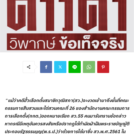
“
แม้ว่าคดีฮั้วเลือกตั้งสมาชิกวุฒิสภา(สว.)จะงวดเข้ามาถึงขั้นที่คณะ
กรรมการสืบสวนและไต่สวนคณะที่ 26 ของสำนักงานคณะกรรมการ
การเลือกตั้ง(กกต.)ออกหมายเรียก สว.55 คนมารับทราบข้อกล่าว
หากรณีมีเหตุอันควรสงสัยหรือปรากฏได้ทำผิดฝ่าฝืนพระราชบัญญัติ
ประกอบรัฐธรรมนูญ(พ.ร.ป.)ว่าด้วยการได้มาซึ่ง สว.พ.ศ.2561 ใน