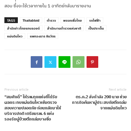
สอบ ซึ่งจะใช้เวลาภายใน 1 อาทิตย์กลับมารายงาน
TAGS
Thaitabloid
ตำรวจ
พรรคเพื่อไทย
รถไฟฟ้า
สำนักข่าวไทยแทบลอยด์
สำนักงานตำรวจแห่งชาติ
เป็นประเด็น
แผ่นดินไหว
แพทองธาร ชินวัตร
Previous article
Next article
“สมศักดิ์” ให้รพ.ทุกแห่งที่ได้รับ
ตร.ภ.2 ส่งกำลัง 200 นาย ช่วย
ผลกระทบแผ่นดินไหวเข้มตรวจ
ภารกิจค้นหาผู้ประสบภัยตึกถล่ม
สอบความปลอดภัย ก่อนกลับมาให้
จากแผ่นดินไหว
บริการปกติ เตรียมรพ. 6 แห่ง
รองรับผู้ป่วยตึกถล่มบางซื่อ