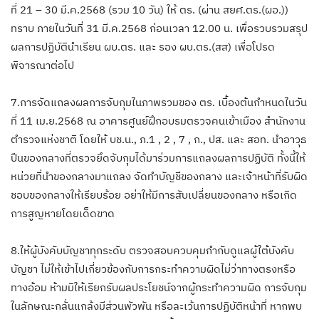
ที่ 21 – 30 มี.ค.2568 (รวม 10 วัน) ให้ ตร. (ผ่าน สยศ.ตร.(ผอ.))
ทราบ ภายในวันที่ 31 มี.ค.2568 ก่อนเวลา 12.00 น. เพื่อรวบรวมสรุป
ผลการปฏิบัตินำเรียน ผบ.ตร. และ รอง ผบ.ตร.(สส) เพื่อโปรด
พิจารณาต่อไป
7.การจัดแถลงผลการจับกุมในภาพรวมของ ตร. เบื้องต้นกำหนดในวัน
ที่ 11 เม.ย.2568 ณ อาคารศูนย์ฝึกอบรมตรวจคนเข้าเมือง สำนักงาน
ตำรวจแห่งชาติ โดยให้ บช.น., ภ.1 , 2 , 7 , ก., ปส. และ สอท. นำอาวุธ
ปืนของกลางที่ตรวจยึดจับกุมได้มาร่วมการแถลงผลการปฏิบัติ ทั้งนี้ให้
หน่วยที่นำของกลางมาแถลง จัดทำบัญชีของกลาง และเจ้าหน้าที่รับผิด
ชอบของกลางให้เรียบร้อย อย่าให้มีการสับเปลี่ยนของกลาง หรือเกิด
การสูญหายโดยเด็ดขาด
8.ให้ผู้บังคับบัญชาทุกระดับ ตรวจสอบควบคุมกำกับดูแลผู้ใต้บังคับ
บัญชา ไม่ให้เข้าไปเกี่ยวข้องกับการกระทำความผิดไม่ว่าทางตรงหรือ
ทางอ้อม ห้ามมิให้เรียกรับผลประโยชน์จากผู้กระทำความผิด การจับกุม
ในลักษณะกลั่นแกล้งมีส่วนพัวพัน หรือละเว้นการปฏิบัติหน้าที่ หากพบ