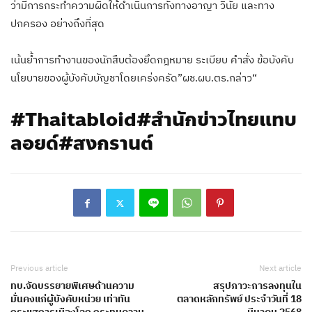
ว่ามีการกระทำความผิดให้ดำเนินการทั้งทางอาญา วินัย และทาง
ปกครอง อย่างถึงที่สุด
เน้นย้ำการทำงานของนักสืบต้องยึดกฎหมาย ระเบียบ คำสั่ง ข้อบังคับ
นโยบายของผู้บังคับบัญชาโดยเคร่งครัด”ผช.ผบ.ตร.กล่าว“
#Thaitabloid#สำนักข่าวไทยแทบ
ลอยด์#สงกรานต์
Previous article
Next article
ทบ.จัดบรรยายพิเศษด้านความ
สรุปภาวะการลงทุนใน
มั่นคงแก่ผู้บังคับหน่วย เท่าทัน
ตลาดหลักทรัพย์ ประจำวันที่ 18