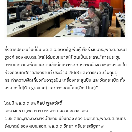
ซึ่งการประชุมวันนี้นั้น พล.ต.อ.กิตติ์รัฐ พันธุ์เพ็ชร์ ผบ.ตร.,พล.ต.อ.ธนา
ชูวงศ์ รอง ผบ.ตร.(สส)ได้มอบหมายให้ ตนเป็นประธาน“การประชุม
เตรียมความพร้อมและติวเข้มก่อนการระดมกวาดล้างอาชญากรรม ใน
ห้วงก่อนเทศกาลสงกรานต์ ประจำปี 2568 และการระดมจับกุมผู้
กระทำความผิดเกี่ยวกับอาวุธปืน เครื่องกระสุนปืน และวัตถุระเบิด ทั้ง
กรณีทั่วไป(On ground) และทางออนไลน์(On Line)”
โดยมี พล.ต.ต.นพศิลป์ พูลสวัสดิ์
รอง ผบช.น.,พล.ต.ต.บรรพต มุ่งขอบกลาง รอง
ผบช.ตชด.,พล.ต.ต.พงษ์สยาม มีขันทอง รอง ผบช.ทท.,พล.ต.ต.ทินกร
รังมาตย์ รอง ผบช.สอท.,พล.ต.ต.วิทยา ศรีประเสริฐภาพ