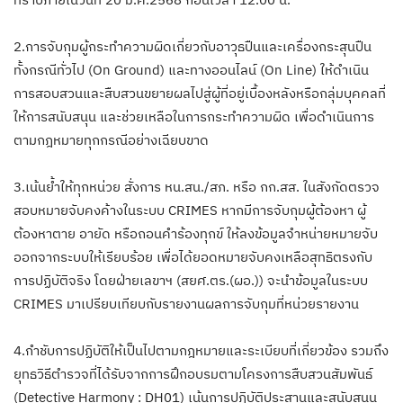
2.การจับกุมผู้กระทำความผิดเกี่ยวกับอาวุธปืนและเครื่องกระสุนปืน
ทั้งกรณีทั่วไป (On Ground) และทางออนไลน์ (On Line) ให้ดำเนิน
การสอบสวนและสืบสวนขยายผลไปสู่ผู้ที่อยู่เบื้องหลังหรือกลุ่มบุคคลที่
ให้การสนับสนุน และช่วยเหลือในการกระทำความผิด เพื่อดำเนินการ
ตามกฎหมายทุกกรณีอย่างเฉียบขาด
3.เน้นย้ำให้ทุกหน่วย สั่งการ หน.สน./สภ. หรือ กก.สส. ในสังกัดตรวจ
สอบหมายจับคงค้างในระบบ CRIMES หากมีการจับกุมผู้ต้องหา ผู้
ต้องหาตาย อายัด หรือถอนคำร้องทุกข์ ให้ลงข้อมูลจำหน่ายหมายจับ
ออกจากระบบให้เรียบร้อย เพื่อได้ยอดหมายจับคงเหลือสุทธิตรงกับ
การปฏิบัติจริง โดยฝ่ายเลขาฯ (สยศ.ตร.(ผอ.)) จะนำข้อมูลในระบบ
CRIMES มาเปรียบเทียบกับรายงานผลการจับกุมที่หน่วยรายงาน
4.กำชับการปฏิบัติให้เป็นไปตามกฎหมายและระเบียบที่เกี่ยวข้อง รวมถึง
ยุทธวิธีตำรวจที่ได้รับจากการฝึกอบรมตามโครงการสืบสวนสัมพันธ์
(Detective Harmony : DH01) เน้นการปฏิบัติประสานและสนับสนุน