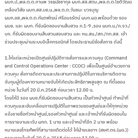
ผบก.ป.,พล.ต.ต.ภานพ วรธนัชชากุล ผบก.สส.สตม.,พล.ต.ต.โชติวัฒน์
เหลืองวิสัย ผบก.สส.บช.น.,พล.ต.ต.วันชนะ บวรบุญ
ผบก.ขส.,พล.ต.ต.กันตพัฒน์ ศรีอมรรัตน์ ผบก.ผอ.พร้อมด้วย รอง
ผบช. และ ผบก. ที่รับผิดชอบงานสืบสวน ภ.1-9 ,รอง ผบก.น./ภ.จว./
บก. ที่รับผิดชอบงานสืบสวนสอบสวน และ หน.สน./สภ./กก.สส. เข้า
ร่วมประชุมผ่านระบบอิเล็กทรอนิกส์ โดยประธานมีข้อสั่งการ ดังนี้
1.ให้แต่ละหน่วยเปิดศูนย์ปฏิบัติการสั่งการและควบคุม (Command
and Control Operations Center : CCOC) เพื่อเป็นศูนย์อำนวยการ
ควบคุม สั่งการติดตามและประสานการปฏิบัติในการบริหารติดตาม
จับกุมผู้ต้องหาตามหมายจับให้เกิดประสิทธิภาพสูงสุด ณ ที่ตั้งของ
หน่วย ในวันที่ 20 มี.ค.2568 ก่อนเวลา 12.00 น.
โดยให้มี รอง ผบช.ที่รับผิดชอบงานสืบสวน เป็นหัวหน้าศูนย์ ทำหน้าที่
ควบคุมและขับเคลื่อนการปฏิบัติในภาพรวมของศูนย์และให้ทุกหน่วย
แจ้งรายชื่อหัวหน้าศูนย์,รองหัวหน้าศูนย์ และเจ้าหน้าที่รับผิดชอบใน
การรายงานระดับ ผกก. 1 นาย และเจ้าหน้าที่อีก 2 นาย พร้อม
หมายเลขโทรศัพท์ที่สามารถติดต่อได้ ให้ฝ่ายเลขาฯ (สยศ.ตร.(ผอ.))
ทราบภายในวันที่ 20 มี.ค.2568 ก่อนเวลา 12.00 น.