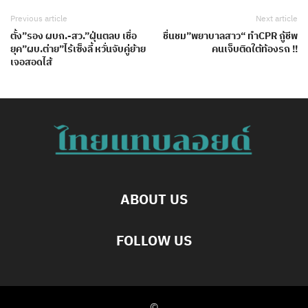
Previous article
Next article
ตั้ง”รอง ผบก.-สว.”ฝุ่นตลบ เชื่อ
ชื่นชม”พยาบาลสาว“ ทำCPR กู้ชีพ
ยุค”ผบ.ต่าย”ไร้เซ็งลี้ หวั่นจับคู่ย้าย
คนเจ็บติดใต้ท้องรถ !!
เจอสอดไส้
ABOUT US
FOLLOW US
©