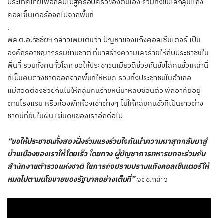
ประเทศไทยเพื่อกลับไปสู่ครอบครัวของตนเอง รวมทั้งขับไล่กลุ่มแก๊ง
คอลเซ็นเตอร์ออกไปจากพื้นที่
.
พล.ต.อ.ธัชชัยฯ กล่าวเพิ่มเติมว่า ปัญหาของแก๊งคอลเซ็นเตอร์ เป็น
องค์กรอาชญากรรมขัามชาติ ที่มาสร้างความเลวร้ายให้กับประชาชนใน
พื้นที่ รวมทั้งคนทั่วโลก ขอให้ประชาชนเมียวดีช่วยกันขับไล่คนชั่วเหล่านี้
ที่เป็นคนต่างชาติออกจากพื้นที่ให้หมด รวมทั้งประชาชนในอำเภอ
แม่สอดต้องช่วยกันไม่ให้กลุ่มคนร้ายหนีมาหลบซ่อนตัว พักอาศัยอยู่
ตามโรงแรม หรือห้องพักห้องเช่าต่างๆ ไม่ให้กลุ่มคนชั่วที่เป็นชาวต่าง
ชาติมีที่ยืนในผืนแผ่นดินของเราอีกต่อไป
“ขอให้ประชาชนทั้งสองฝั่งร่วมแรงร่วมใจกันนำความผาสุกกลับมาสู่
บ้านเมืองของเราให้โดยเร็ว โดยทาง ผู้บัญชาการทหารบกจะร่วมกับ
สำนักงานตำรวจแห่งชาติ ในภารกิจปราบปรามแก๊งคอลเซ็นเตอร์ให้
หมดไปตามนโยบายของรัฐบาลอย่างเต็มที่”
จตช.กล่าว