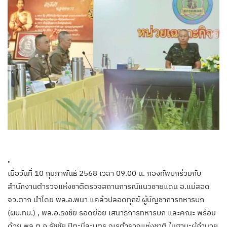
.
เมื่อวันที่ 10 กุมภาพันธ์ 2568 เวลา 09.00 น. กองทัพบกร่วมกับ
สำนักงานตำรวจแห่งชาติตรวจสถานการณ์แนวชายแดน อ.แม่สอด
จว.ตาก นำโดย พล.อ.พนา แคล้วปลอดทุกข์ ผู้บัญชาการทหารบก
(ผบ.ทบ.) , พล.อ.ธงชัย รอดย้อย เสนาธิการทหารบก และคณะ พร้อม
ด้วย พล.ต.อ.ธัชชัย ปิตะนีละบุตร จเรตำรวจแห่งชาติ ในฐานะผู้อำนวย