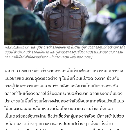
พล.ต.อ.ธัชชัย ปิตะนีละบุตร จเรตำรวจแห่งชาติ ในฐานะผู้อำนวยการศูนย์ต่อต้านการค้า
มนุษย์ สำนักงานตำรวจแห่งชาติ และผู้อำนวยการศูนย์ป้องกันปราบปรามอาชญากรรม
ทางเทคโนโลยี สำนักงานตำรวจแห่งชาติ (จตช./ผอ.ศตคม.ตร.)
พล.ต.อ.ธัชชัยฯ กล่าวว่า จากการลงพื้นที่รับฟังสถานการณ์และตรวจ
แนวชายแดนตามจุดตรวจต่าง ๆ ในพื้นที่ อ.แม่สอด จ.ตาก ร่วมกับ
ทางผู้บัญชาการทหารบก พบว่า หลังจากรัฐบาลไทยมีมาตรการดัง
กล่าวทำให้แก๊งดังกล่าวได้รับผลกระทบอย่างมาก จากแรงกดดันของ
ประชาชนในพื้นที่ รวมทั้งทางฝ่ายกองกำลังฝั่งประเทศเพื่อนบ้านมีแนว
โน้มที่จะตอบสนองในเชิงบวกต่อนโยบายการกวาดล้างแก๊งคอล
เซ็นเตอร์ของรัฐบาลไทย ซึ่งน่าเชื่อว่ากลุ่มกองกำลังจะมีการเข้าไปช่วย
เหลือคนชาติต่าง ๆ ที่ทางการของประเทศต่าง ๆ แจ้งมาส่งผ่าน