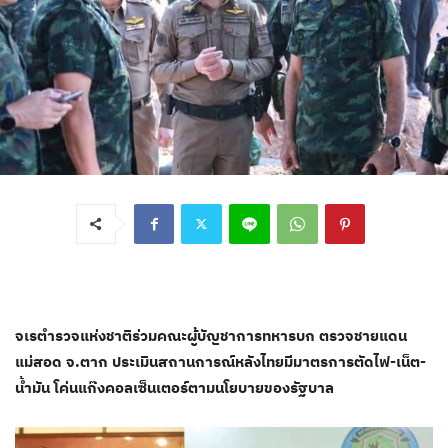
จเรตำรวจแห่งชาติร่วมคณะผู้บัญชาการทหารบก ตรวจชายแดน
แม่สอด จ.ตาก ประเมินสถานการณ์หลังไทยมีมาตรการตัดไฟ-เน็ต-
น้ำมัน โค่นแก๊งคอลเซ็นเตอร์ตามนโยบายของรัฐบาล