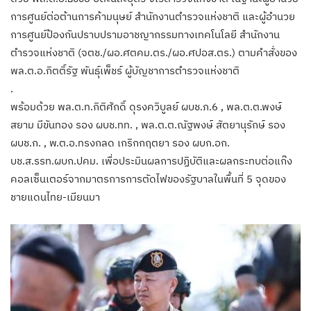
การศูนย์ต่อต้านการค้ามนุษย์ สำนักงานตำรวจแห่งชาติ และผู้อำนวย
การศูนย์ป้องกันปราบปรามอาชญากรรมทางเทคโนโลยี สำนักงาน
ตำรวจแห่งชาติ (จตช./ผอ.ศตคม.ตร./ผอ.ศปอส.ตร.) ตามคำสั่งของ
พล.ต.อ.กิตติ์รัฐ พันธุ์เพ็ชร์ ผู้บัญชาการตำรวจแห่งชาติ
.
พร้อมด้วย พล.ต.ท.กิติศักดิ์ ดุรงควิบูลย์ ผบช.ภ.6 , พล.ต.ต.พงษ์
สยาม มีขันทอง รอง ผบช.ทท. , พล.ต.ต.ณัฐพงษ์ สัตยานุรักษ์ รอง
ผบช.ก. , พ.ต.อ.ทรงกลด เกริกกฤตยา รอง ผบก.อก.
บช.ส.รรท.ผบก.ปคม. เพื่อประมินผลการปฏิบัติและผลกระทบต่อแก๊ง
คอลเซ็นเตอร์จากมาตรการการตัดไฟของรัฐบาลในพื้นที่ 5 จุดของ
ชายแดนไทย-เมียนมา