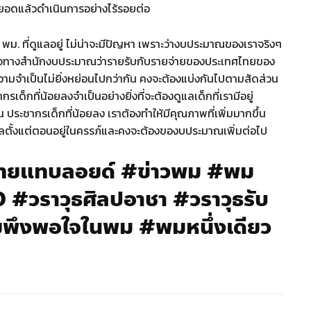
ยอดแล้วดำเนินการอย่างไร้รอยต่อ
 พม. ที่ดูแลอยู่ ไม่น่าจะมีปัญหา เพราะว่างบประมาณของเราจริงๆ
ดจะเห็นใจทางสำนักงบประมาณว่ารายรับกับรายจ่ายของประเทศไทยของ
วามจำเป็นไม่ยิ่งหย่อนไปกว่ากัน คงจะต้องแบ่งกันไปตามสัดส่วน
ากรเด็กที่น้อยลงจำเป็นอย่างยิ่งที่จะต้องดูแลเด็กที่เรามีอยู่
น ประชากรเด็กที่น้อยลง เราต้องทำให้มีคุณภาพที่เพิ่มมากขึ้น
ดูแลตั้งแต่ตอนอยู่ในครรภ์และคงจะต้องของบประมาณเพิ่มต่อไป
ไทยแทบลอยด์ #ข่าวพม #พม
วราวุธศิลปอาชา #วราวุธรับ
ยพึงพอใจในพม #พมหนึ่งเดียว