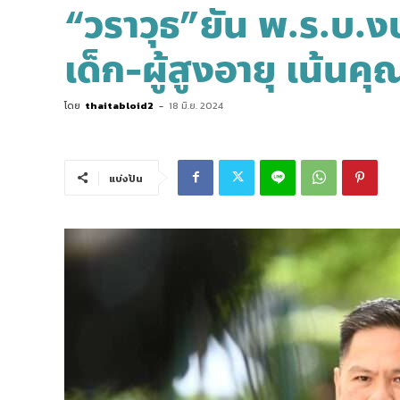
“วราวุธ”ยัน พ.ร.บ.งบ
เด็ก-ผู้สูงอายุ เน้นค
โดย
thaitabloid2
-
18 มิ.ย. 2024
แบ่งปัน