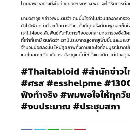
โดยเฉพาะอย่างยิ่งในส่วนของกระทรวง พม. จะได้รับการต่อ
นายวราวุธ กล่าวเพิ่มเติมว่า ตนมั่นใจว่าในส่วนของกระทรวง
ถ้าได้เพิ่มกว่านี้ จะเป็นการดี แต่ทั้งนี้ทุกครั้งที่ตนพู
เราไม่ค่อยจะสัมพันธ์กันกับภารกิจของหลายกระทรวงซึ่งมีค
ที่เท่าที่เรามี ตนคิดว่า เรามีประชากรสูงอายุเพิ่มขึ้นและประช
จำนวนน้อยลงนั้น ให้มีสุขภาพทั้งกายและใจที่สมบูรณ์มากขึ้
และในขณะเดียวกัน เราต้องดูแลไม่ใช่ตั้งแต่เกิด แต่ต้อง
#Thaitabloid #สำนักข่าว
#ศรส #esshelpme #1300 #
ฟังทำจริง #พมพอใจให้ทุกวั
#งบประมาณ #ประชุมสภา