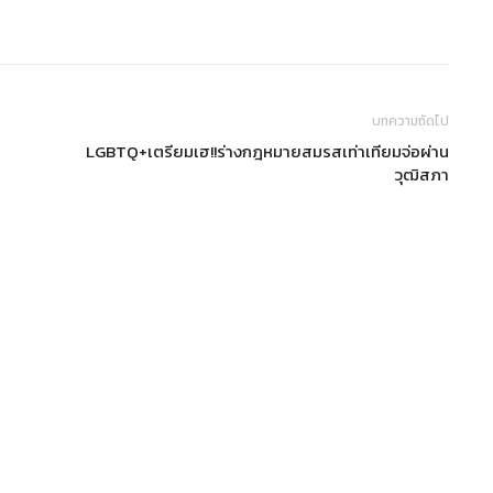
บทความถัดไป
LGBTQ+เตรียมเฮ!!ร่างกฎหมายสมรสเท่าเทียมจ่อผ่าน
วุฒิสภา