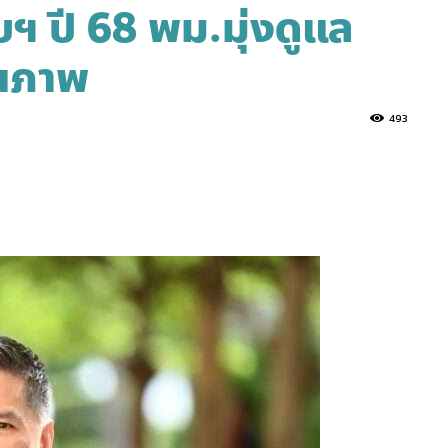
ฯ ปี 68 พม.มุ่งดูแล
ุณภาพ
493