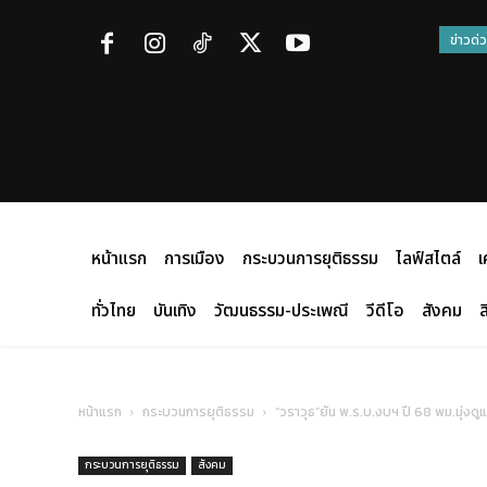
ข่าวด่
หน้าแรก
การเมือง
กระบวนการยุติธรรม
ไลฟ์สไตล์
เ
ทั่วไทย
บันเทิง
วัฒนธรรม-ประเพณี
วีดีโอ
สังคม
ส
หน้าแรก
กระบวนการยุติธรรม
“วราวุธ”ยัน พ.ร.บ.งบฯ ปี 68 พม.มุ่งดู
กระบวนการยุติธรรม
สังคม