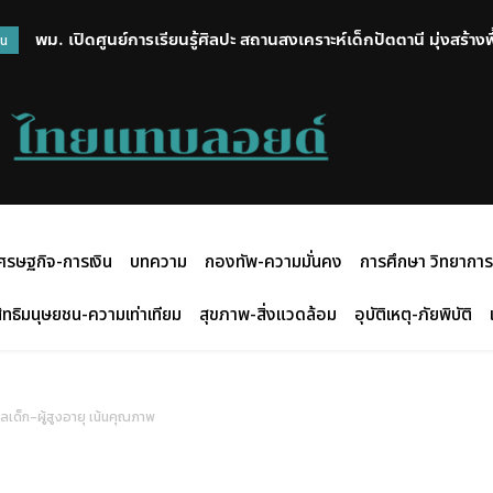
พม. เปิดศูนย์การเรียนรู้ศิลปะ สถานสงเคราะห์เด็กปัตตานี มุ่งสร้าง
วน
สร้างสรรค์กิจกรรมศิลปะ
ศรษฐกิจ-การเงิน
บทความ
กองทัพ-ความมั่นคง
การศึกษา วิทยาการ
ิทธิมนุษยชน-ความเท่าเทียม
สุขภาพ-สิ่งแวดล้อม
อุบัติเหตุ-ภัยพิบัติ
แลเด็ก-ผู้สูงอายุ เน้นคุณภาพ