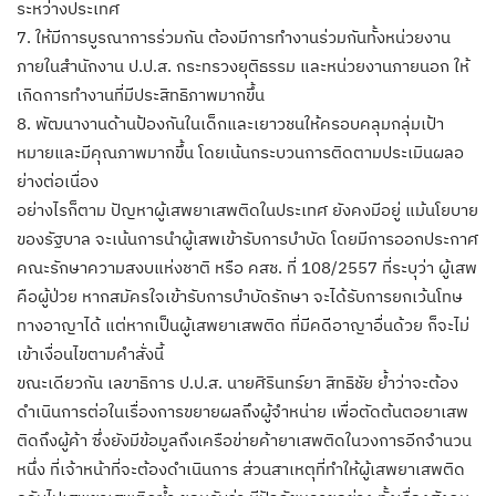
ระหว่างประเทศ
7. ให้มีการบูรณาการร่วมกัน ต้องมีการทำงานร่วมกันทั้งหน่วยงาน
ภายในสำนักงาน ป.ป.ส. กระทรวงยุติธรรม และหน่วยงานภายนอก ให้
เกิดการทำงานที่มีประสิทธิภาพมากขึ้น
8. พัฒนางานด้านป้องกันในเด็กและเยาวชนให้ครอบคลุมกลุ่มเป้า
หมายและมีคุณภาพมากขึ้น โดยเน้นกระบวนการติดตามประเมินผลอ
ย่างต่อเนื่อง
อย่างไรก็ตาม ปัญหาผู้เสพยาเสพติดในประเทศ ยังคงมีอยู่ แม้นโยบาย
ของรัฐบาล จะเน้นการนำผู้เสพเข้ารับการบำบัด โดยมีการออกประกาศ
คณะรักษาความสงบแห่งชาติ หรือ คสช. ที่ 108/2557 ที่ระบุว่า ผู้เสพ
คือผู้ป่วย หากสมัครใจเข้ารับการบำบัดรักษา จะได้รับการยกเว้นโทษ
ทางอาญาได้ แต่หากเป็นผู้เสพยาเสพติด ที่มีคดีอาญาอื่นด้วย ก็จะไม่
เข้าเงื่อนไขตามคำสั่งนี้
ขณะเดียวกัน เลขาธิการ ป.ป.ส. นายศิรินทร์ยา สิทธิชัย ย้ำว่าจะต้อง
ดำเนินการต่อในเรื่องการขยายผลถึงผู้จำหน่าย เพื่อตัดต้นตอยาเสพ
ติดถึงผู้ค้า ซึ่งยังมีข้อมูลถึงเครือข่ายค้ายาเสพติดในวงการอีกจำนวน
หนึ่ง ที่เจ้าหน้าที่จะต้องดำเนินการ ส่วนสาเหตุที่ทำให้ผู้เสพยาเสพติด