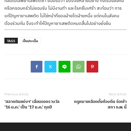
กลับไปเสพยาเสพติดซ้ำ ยอมรับว่า มีปัจจัยหลายอย่าง ทั้งเรื่องสังคม
หรือครอบครัวไม่ยอมรับ ไม่มีงานทำ และโรคซึมเศร้า สะท้อนว่า การ
แก้ปัญหายาเสพติด ไม่ใช่หน้าที่ของฝ่ายใดฝ่ายหนึ่ง แต่คนในสังคม
ต้องร่วมกัน จึงจะทำให้ปัญหายาเสพติดหมดสิ้นไปอย่างยั่งยืน
TAGS
เป็นประเด็น
Previous article
Next article
‘สลากกินแบ่งฯ’ เลื่อนออกรางวัล
กฏหมายเลือกตั้งท้องถิ่น จ่อเข้า
’16 ม.ค.’ เป็น ’17 ม.ค.’ ทุกปี
สภา ก.พ. นี้