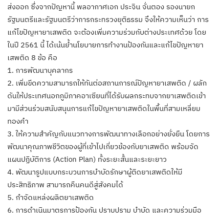
ส่งออก ซึ่งจากปัญหานี้ พลอากาศเอก ประจิน จั่นตอง รองนายก
รัฐมนตรีและรัฐมนตรีว่าการกระทรวงยุติธรรม จึงให้ความเห็นว่า การ
แก้ไขปัญหายาเสพติด จะต้องเพิ่มความร่วมกับต่างประเทศด้วย โดย
ในปี 2561 นี้ ได้เน้นย้ำนโยบายการทำงานป้องกันและแก้ไขปัญหายา
เสพติด 8 ข้อ คือ
1. การพัฒนาบุคลากร
2. เพิ่มขีดความสามารถให้ทันต่อสถานการณ์ปัญหายาเสพติด / ผลัก
ดันให้ประเทศนอกภูมิภาคอาเซียนที่ได้รับผลกระทบจากยาเสพติดเข้า
มามีส่วนร่วมสนับสนุนการแก้ไขปัญหายาเสพติดในพื้นที่สามเหลี่ยม
ทองคำ
3. ให้ความสำคัญกับแนวทางการพัฒนาทางเลือกอย่างยั่งยืน โดยการ
พัฒนาคุณภาพชีวิตของผู้ที่เข้าไปเกี่ยวข้องกับยาเสพติด พร้อมจัด
แผนปฏิบัติการ (Action Plan) ทั้งระยะสั้นและระยะยาว
4. พัฒนารูปแบบกระบวนการบำบัดรักษาผู้ติดยาเสพติดให้มี
ประสิทธิภาพ สามารถคืนคนดีสู่สังคมได้
5. กำจัดแหล่งผลิตยาเสพติด
6. การดำเนินมาตรการป้องกัน ปราบปราม บำบัด และความร่วมมือ