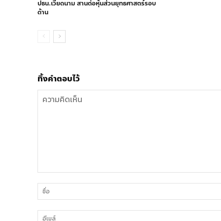
ปธน.เวียดนาม สานต่อหุ้นส่วนยุทธศาสตร์รอบ
ด้าน
ทิ้งคำตอบไว้
ความ
คิด
เห็น