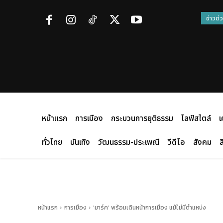
ข่าวด่
หน้าแรก
การเมือง
กระบวนการยุติธรรม
ไลฟ์สไตล์
เ
ทั่วไทย
บันเทิง
วัฒนธรรม-ประเพณี
วีดีโอ
สังคม
ส
หน้าแรก
การเมือง
'มาร์ค' พร้อมเดินหน้าการเมือง แม้ไม่มีตำแหน่ง