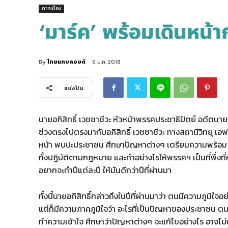
การเมือง
‘มาร์ค’ พร้อมเดินหน้า
By
ไทยแทบลอยด์
6 ม.ค. 2018
แบ่งปัน
นายอภิสิทธิ์ เวชชาชีวะ หัวหน้าพรรคประชาธิปัตย์ อดีตน
ช่วงตรงไปตรงมากับอภิสิทธิ์ เวชชาชีวะ ทางสถานีวิทยุ เอฟเ
หน้า พบปะประชาชน ศึกษาปัญหาต่างๆ เตรียมความพร้อม เป็
ทั้งปฏ
ิบัติตามกฎหมาย และทำอย่างไรให้พรรคฯ เป็นที่พึ่งที่ห
อยากจะทำปีแต่ละปี ให้มันดีกว่าปีที่ผ่านมา
ทั้งนี้นายอภิสิทธิ์กล่าวถึงในปีที่ผ่านมาว่า ตนมีความภูมิใจอ
แต่ก็มีความภาคภูมิใจว่า อะไรที่เป็นปัญหาของประชาชน
ทำความเข้าใจ ศึกษาว่าปัญหาต่างๆ จะแก้ไขอย่างไร อาจไม่ถู