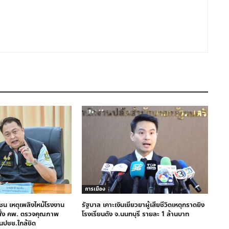
การเมือง
ชน เหตุเพลิงไหม้โรงงาน
รัฐบาล เคาะเงินเยียวยาผู้เสียชีวิตเหตุกราดยิง
 สั่ง คพ. ตรวจคุณภาพ
โรงเรียนดัง จ.นนทบุรี รายละ 1 ล้านบาท
นปชช.ใกล้ชิด