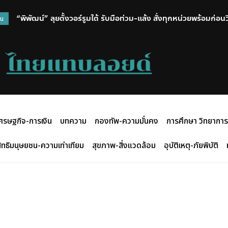
“พิพัฒน์” ลุยตั้งวอร์รูมใต้ รับมือท่วม-แล้ง สั่งทุกหน่วยพร้อมก่อ
วน
ศรษฐกิจ-การเงิน
บทความ
กองทัพ-ความมั่นคง
การศึกษา วิทยาการ
ิทธิมนุษยชน-ความเท่าเทียม
สุขภาพ-สิ่งแวดล้อม
อุบัติเหตุ-ภัยพิบัติ