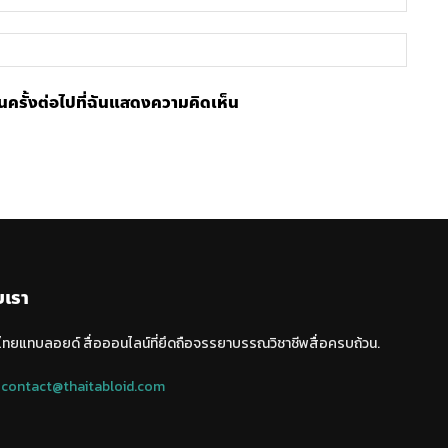
เว็บไซ
้ในครั้งต่อไปที่ฉันแสดงความคิดเห็น
บเรา
 ไทยแทบลอยด์ สื่อออนไลน์ที่ยึดถือจรรยาบรรณวิชาชีพสื่อครบถ้วน.
:
contact@thaitabloid.com