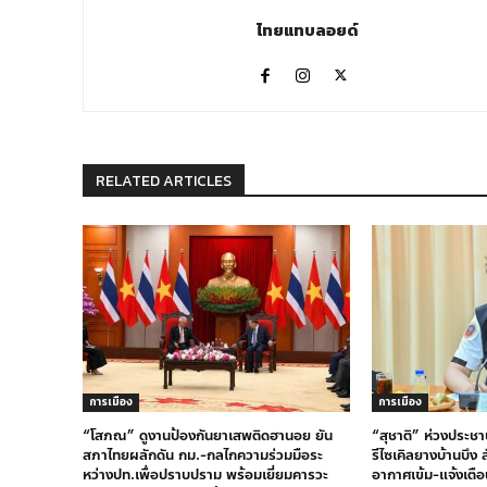
ไทยแทบลอยด์
RELATED ARTICLES
การเมือง
การเมือง
“โสภณ” ดูงานป้องกันยาเสพติดฮานอย ยัน
“สุชาติ” ห่วงประชา
สภาไทยผลักดัน กม.-กลไกความร่วมมือระ
รีไซเคิลยางบ้านบึง
หว่างปท.เพื่อปราบปราม พร้อมเยี่ยมคารวะ
อากาศเข้ม-แจ้งเตือ