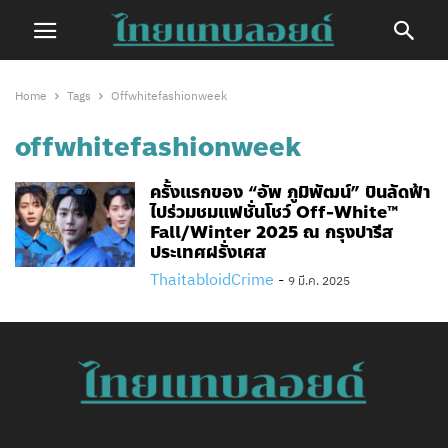
Home
Tags
Offwhitefashionweek
offwhitefashionweek
ครั้งแรกของ “อัพ ภูมิพัฒน์” บินลัดฟ้า
ไปร่วมชมแฟชั่นโชว์ Off-White™
Fall/Winter 2025 ณ กรุงปารีส
ประเทศฝรั่งเศส
ThaitabloidCrime
-
9 มี.ค. 2025