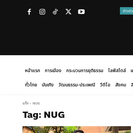
ข่าวด่
หน้าแรก
การเมือง
กระบวนการยุติธรรม
ไลฟ์สไตล์
เ
ทั่วไทย
บันเทิง
วัฒนธรรม-ประเพณี
วีดีโอ
สังคม
ส
แท็ก
NUG
Tag:
NUG