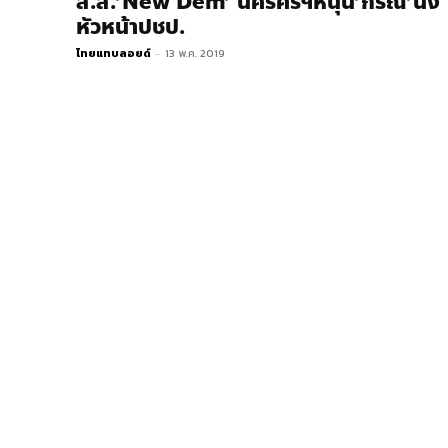
ส.ส.’New Dem’ นครศรีฯหนุน’กรณ์’นั่ง
หัวหน้าปชป.
ไทยแทบลอยด์
-
13 พ.ค. 2019