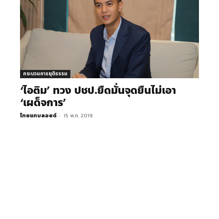
กระบวนการยุติธรรม
‘ไอติม’ ทวง ปชป.ยืดมั่นจุดยืนไม่เอา
‘เผด็จการ’
ไทยแทบลอยด์
-
15 พ.ค. 2019