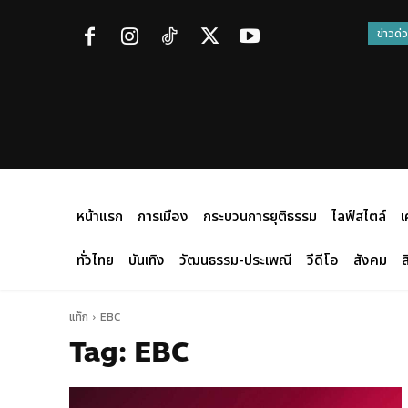
ข่าวด่
หน้าแรก
การเมือง
กระบวนการยุติธรรม
ไลฟ์สไตล์
เ
ทั่วไทย
บันเทิง
วัฒนธรรม-ประเพณี
วีดีโอ
สังคม
ส
แท็ก
EBC
Tag:
EBC