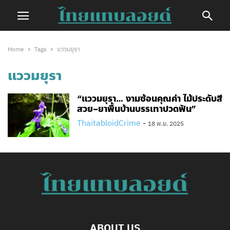
Home
Tags
แววมยุรา
แววมยุรา
“แววมยุรา… งามซ้อนคุณค่า ไม้ประดับสี
สวย–ยาพื้นบ้านบรรเทาปวดฟัน”
ThaitabloidCrime
-
18 พ.ย. 2025
ABOUT US