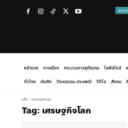
ข่าวด่
หน้าแรก
การเมือง
กระบวนการยุติธรรม
ไลฟ์สไตล์
เ
ทั่วไทย
บันเทิง
วัฒนธรรม-ประเพณี
วีดีโอ
สังคม
ส
แท็ก
เศรษฐกิจโลก
Tag:
เศรษฐกิจโลก