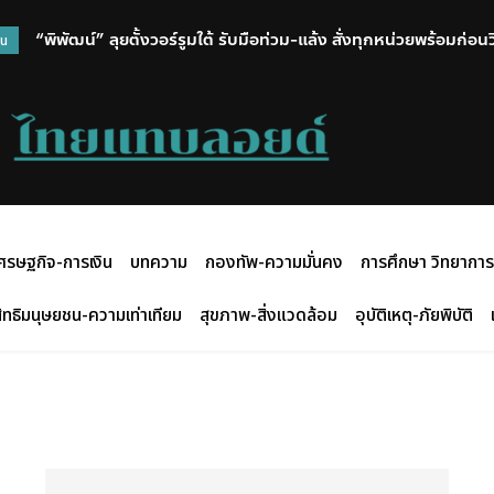
“พิพัฒน์” ลุยตั้งวอร์รูมใต้ รับมือท่วม-แล้ง สั่งทุกหน่วยพร้อมก่อ
วน
ศรษฐกิจ-การเงิน
บทความ
กองทัพ-ความมั่นคง
การศึกษา วิทยาการ
ิทธิมนุษยชน-ความเท่าเทียม
สุขภาพ-สิ่งแวดล้อม
อุบัติเหตุ-ภัยพิบัติ