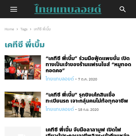
Home
Tags
เคทีซี พี่เบิ้ม
เคทีซี พี่เบิ้ม
“เคทีซี พี่เบิ้ม” ร่วมมือฟู้ดแพชชั่น เปิด
ทางเป็นเจ้าของร้านแฟรนไชส์ “หมูทอด
กอดคอ”
ไทยแทบลอยด์
-
7 ต.ค. 2020
“เคทีซี พี่เบิ้ม” รุกชิงเค้กสินเชื่อ
ทะเบียนรถ เจาะกลุ่มคนไม่ท้อทุกอาชีพ
ไทยแทบลอยด์
-
18 ก.ย. 2020
เคทีซี พี่เบิ้ม จับมือลาลามูฟ เปิดไฟ
เขียวผู้ประกอบอาชีพอิสระเข้าถึงแหล่ง