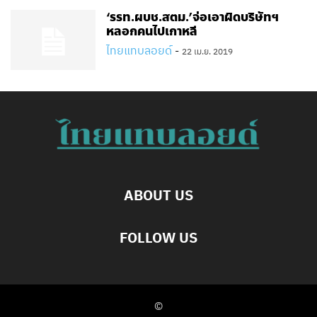
‘รรท.ผบช.สตม.’จ่อเอาผิดบริษัทฯ
หลอกคนไปเกาหลี
ไทยแทบลอยด์
-
22 เม.ย. 2019
ABOUT US
FOLLOW US
©