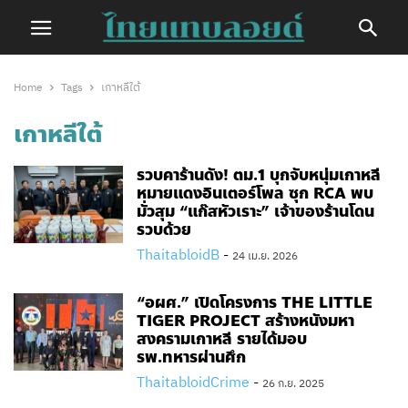
Home
Tags
เกาหลีใต้
เกาหลีใต้
รวบคาร้านดัง! ตม.1 บุกจับหนุ่มเกาหลี
หมายแดงอินเตอร์โพล ซุก RCA พบ
มั่วสุม “แก๊สหัวเราะ” เจ้าของร้านโดน
รวบด้วย
ThaitabloidB
-
24 เม.ย. 2026
“อผศ.” เปิดโครงการ THE LITTLE
TIGER PROJECT สร้างหนังมหา
สงครามเกาหลี รายได้มอบ
รพ.ทหารผ่านศึก
ThaitabloidCrime
-
26 ก.ย. 2025