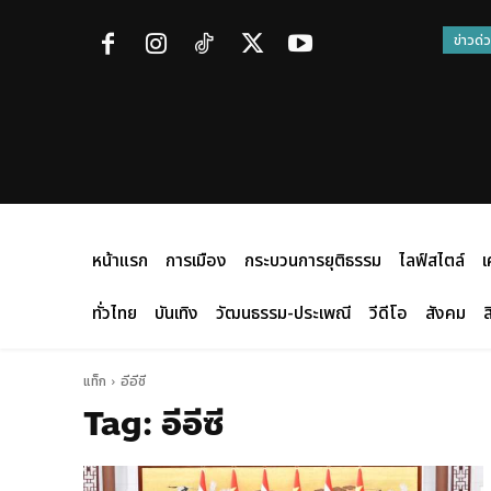
ข่าวด่
หน้าแรก
การเมือง
กระบวนการยุติธรรม
ไลฟ์สไตล์
เ
ทั่วไทย
บันเทิง
วัฒนธรรม-ประเพณี
วีดีโอ
สังคม
ส
แท็ก
อีอีซี
Tag:
อีอีซี