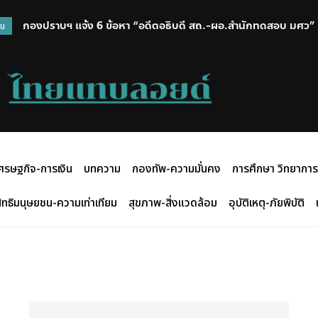
กองปราบฯ แจ้ง 6 ข้อหา “อดีตอธิบดี สถ.-ผอ.สำนักทดสอบ มศว” 
วน
ส่ง ป.ป.ช. 12 ส.ค.นี้
ศรษฐกิจ-การเงิน
บทความ
กองทัพ-ความมั่นคง
การศึกษา วิทยาการ
ิทธิมนุษยชน-ความเท่าเทียม
สุขภาพ-สิ่งแวดล้อม
อุบัติเหตุ-ภัยพิบัติ