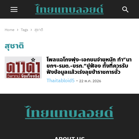
Home
Tags
สุชาติ
สุชาติ
โพลแฉโกงพุ่ง-เอกชนจ่ายหนัก ทำ”นา
ยกฯ-รมต.-ขรก.”ขู่ฟ้อง ทั้งที่ควรรับ
ฟังข้อมูลแล้วเร่งลุยข้าราชการชั่ว
Thaitabloid5
-
22 พ.ค. 2026