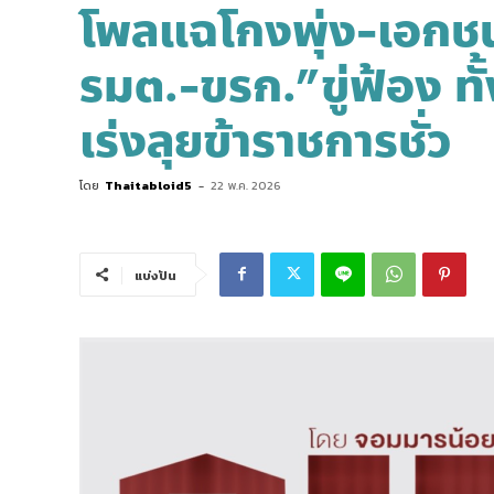
โพลแฉโกงพุ่ง-เอกช
รมต.-ขรก.”ขู่ฟ้อง ทั้
เร่งลุยข้าราชการชั่ว
โดย
Thaitabloid5
-
22 พ.ค. 2026
แบ่งปัน