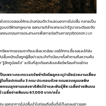
ไปตรวจสอบให้กระจ่างก่อนดีกว่าแสดงอาการไม่ปลื้ม กลายเป็น
ัฐมนตรีฝ่ายกฎหมาย ออกมาแก้ลำแจกแจงว่ารัฐบาลจะต้องขจัด
ั้งคณะกรรมการประสานงาเพื่อการต่อต้านการทุจริต(คตท.) นา
งทรัพยากรธรรมชาติและสิ่งแวดล้อม ขอให้กกร.ชี้แจงและให้ส่ง
ปลื้มหนักเมื่อถูกผู้สื่อข่าวประจำทำเนียบฯตั้งคำถามถึงความคืบ
”รู้จักกูน้อยไป” แต่ในที่สุดต้องกลับเคลียร์พร้อมคำขอโทษ
ป็นเพราะกระทรวงทรัพย์ฯติดโผถูกระบุว่ามีหน่วยงานเสี่ยง
งอยู่ในท็อปเทนถึง 3 กรม ประกอบด้วย กรมควบคุมมลพิษ
้วยกรมอุทยานแห่งชาติสัตว์ป่าและพันธุ์พืช เฉลี่ยจ่ายสินบน
ม้ เฉลี่ยจ่ายสินบน 67,000 บาท/ครั้ง
ิษ ออกอาการไม่ปลื้มนำไปก่อนถึงขั้นตั้งโต๊ะแถลงข่าวออก