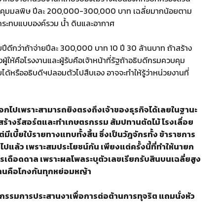
ควบคุมมลพิษ ปีละ 200,000-300,000 บาท เฉลี่ยมากน้อยตาม
กระทบแบบองค์รวม น้ำ ดินและอากาศ
ปีดีกว่าถ้าจ่ายปีละ 300,000 บาท 10 ปี 30 ล้านบาท ถ้าสร้าง
ู้ให้คือโรงงานและผู้รับคือเจ้าหน้าที่รัฐถ้าอธิบดีกรมควบคุม
ได้หรืออธิบดีฯปลอมตัวไปสืบเอง อาจจะทำให้รู้ว่าหน่วยงานที่
อกไปเพราะสามารถยิงตรงถึงเจ้าของธุรกิจได้เลยในฐานะ
ั้งสร้างรีสอร์ตและทำเกษตรกรรม สัมปทานตัดไม้ โรงเลื่อย
ีเบี้ยใบ้รายทางแทบทั้งสิ้น ซึ่งเป็นวัฎจักรทั้ง ข้าราชการ
ไปแล้ว เพราะสมประโยชน์กัน เพียงแต่ครั้งนี้ที่ทำให้นายก
การเดือดดาล เพราะผลโพลระบุตัวเลขเรียกรับสินบนเฉลี่ยสูง
านคือโกงกันทุกหย่อมหญ้า
กรรมการประสานงาเพื่อการต่อต้านการทุจริต แถมนั่งหัว