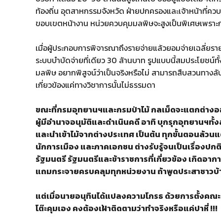
ท้องถิ่น อุตสาหกรรมจังหวัด ฝ่ายปกครองและเจ้าหน้าที่
ขอบเขตหน้างาน หน่วยควบคุมมลพิษจะสูงเป็นพิเศษเพราะ
เมื่อผู้ประกอบการพิจารณาถึงรายจ่ายแล้วยอมจ่ายเฉลี่ยราย
ระบบบำบัดจ่ายที่เดียว 30 ล้านบาท รูปแบบนี้สมประโยชน์ทั้งผ
มลพิษ อยากพิสูจน์ว่าเป็นจริงหรือไม่ สามารถสืบสวนทางลับ
เกี่ยวข้องแค่ทางวิชาการนั้นไม่ธรรมดา
ขณะที่กรมอุทยานฯและกรมป่าไม้ กลเม็ดจะแตกต่างอ
ผู้มีอำนาจอนุมัติและดำเนินคดี อาทิ บุกรุกอุทยานฯท
และนำเข้าไม้จากต่างประเทศ เป็นต้น ทุกขั้นตอนล้วนแต่ม
นักการเมือง และภาคเอกชน ต่างรับรู้จนเป็นเรื่องปกติ
รัฐมนตรี รัฐมนตรีและข้าราชการที่เกี่ยวข้อง เกิดอา
แถมกระจายครบคลุมทุกหน่วยงาน ถ้าพูดประสาชาวบ้
แต่เมื่อนายอนุทินได้แปลงความโกรธ ด้วยการตั้งคณะ
โต๊ะคุมเอง คงต้องเฝ้าติดตามว่าทำจริงหรือแค่ปาหี่ !!!