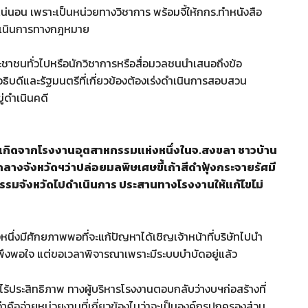
่นอน เพราะเป็นหน่วยทางวิชาการ พร้อมจี้ให้กกร.ทำหนังสือ
ดำเนินการทางกฎหมาย
ชาชนทั่วไปหรือนักวิชาการหรือสื่อมวลชนนำเสนอถึงข้อ
อธิบดีและรัฐมนตรีที่เกี่ยวข้องต้องเร่งดำเนินการสอบสวน
ู่ดำเนินคดี
ี่เกิดจากโรงงานอุตสาหกรรมแห่งหนึ่งในจ.สงขลา ชาวบ้าน
ลางจังหวัดฯว่าปล่อยมลพิษเศษขี้เถ้าสีดำฟุ้งกระจายรัศมี
กรรมจังหวัดไปดำเนินการ ประสานทางโรงงานให้แก้ไขไม่
หนึ่งมีศักยภาพพอที่จะแก้ปัญหาได้เชิญเจ้าหน้าที่บริษัทไปนำ
พึงพอใจ แต่ขอเวลาพิจารณาเพราะมีระบบบำบัดอยู่แล้ว
ไร้ประสิทธิภาพ ทางผู้บริหารโรงงานตอบกลับว่างบฯก่อสร้างที่
่าคือจ่ายหน่วยงานที่เกี่ยวข้องไมว่าจะเป็นองค์กรปกครองส่วน