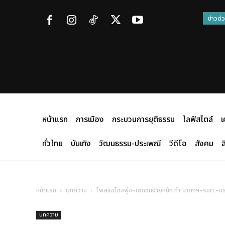
ข่าวด่
หน้าแรก
การเมือง
กระบวนการยุติธรรม
ไลฟ์สไตล์
เ
ทั่วไทย
บันเทิง
วัฒนธรรม-ประเพณี
วีดีโอ
สังคม
ส
หน้าแรก
บทความ
โพลแฉโกงพุ่ง-เอกชนจ่ายหนัก ทำ”นายกฯ-รมต.-ขรก.”ขู
บทความ