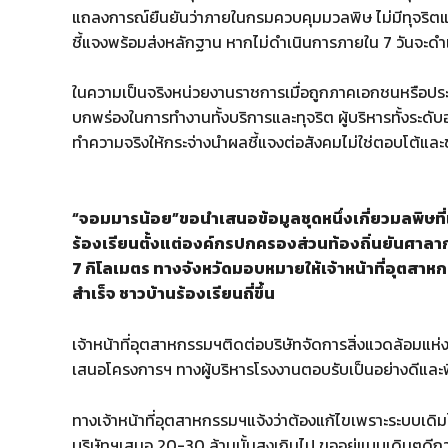
แถลงการณ์ยืนยันว่าภายในกรมควบคุมมวลพิษ ไม่มีทุจริตแน
ชี้แจงพร้อมส่งหลักฐาน หากไม่ดำเนินการภายใน 7 วันจะ
ในความเป็นจริงหน่วยงานราชการเมื่อถูกภาคเอกชนหรือประ
บกพร่องในการทำงานทั้งบริการและทุจริต ผู้บริหารทั้งระดับ
ทำความจริงให้กระจ่างนำผลชี้แจงต่อสังคมไม่ใช่ตอบโต้และข
“จอมมารน้อย”ขอนำเสนอข้อมูลชุดหนึ่งเกี่ยวมลพิษท
ร้องเรียนตั้งแต่องค์กรปกครองส่วนท้องถิ่นยันศาลาก
7 กิโลเมตร ทางจังหวัดมอบหมายให้เจ้าหน้าที่อุตสาห
สำเร็จ ชาวบ้านร้องเรียนถี่ขึ้น
เจ้าหน้าที่อุตสาหกรรมฯติดต่อบริษัทจัดการสิ่งแวดล้อมแห่ง
เสนอโครงการฯ ทางผู้บริหารโรงงานตอบรับเป็นอย่างดีและ
ทางเจ้าหน้าที่อุตสาหกรรมฯแจ้งว่าต้องแก้ไขเพราะระบบเดิม
บริษัทฯเสนอ 20-30 ล้านนั้นสูงเกินไป ขออยู่แบบเดิมๆดีกว