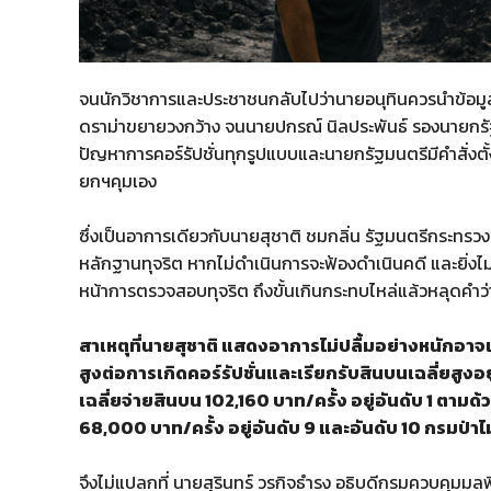
จนนักวิชาการและประชาชนกลับไปว่านายอนุทินควรนำข้อมูล
ดราม่าขยายวงกว้าง จนนายปกรณ์ นิลประพันธ์ รองนายกร
ปัญหาการคอร์รัปชั่นทุกรูปแบบและนายกรัฐมนตรีมีคำสั่งต
ยกฯคุมเอง
ซึ่งเป็นอาการเดียวกับนายสุชาติ ชมกลิ่น รัฐมนตรีกระทรว
หลักฐานทุจริต หากไม่ดำเนินการจะฟ้องดำเนินคดี และยิ่งไม่
หน้าการตรวจสอบทุจริต ถึงขั้นเกินกระทบไหล่แล้วหลุดคำว่า
สาเหตุที่นายสุชาติ แสดงอาการไม่ปลื้มอย่างหนักอาจเ
สูงต่อการเกิดคอร์รัปชั่นและเรียกรับสินบนเฉลี่ยสู
เฉลี่ยจ่ายสินบน 102,160 บาท/ครั้ง อยู่อันดับ 1 ตามด
68,000 บาท/ครั้ง อยู่อันดับ 9 และอันดับ 10 กรมป่าไ
จึงไม่แปลกที่ นายสุรินทร์ วรกิจธำรง อธิบดีกรมควบคุมมลพ