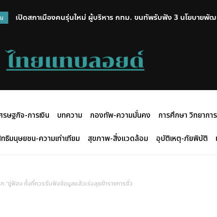
เปิดสภาเมืองคนรุ่นใหม่ ผู้บริหาร กทม. ขนทัพรับฟัง 3 นโยบายพัฒนาเ
“พระพยอม” เตือนแรง กรณีกราดยิง ศีลธรรมไม่กลับมา “โลกาจะพิ
วน
จักรยาน
อาวุธ
ศรษฐกิจ-การเงิน
บทความ
กองทัพ-ความมั่นคง
การศึกษา วิทยาการ
ิทธิมนุษยชน-ความเท่าเทียม
สุขภาพ-สิ่งแวดล้อม
อุบัติเหตุ-ภัยพิบัติ
่ฟ้อง ทั้งที่ควรรับฟังข้อมูลแล้วเร่งลุยข้าราชการชั่ว