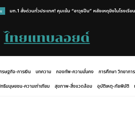
มท.1 สั่งด่วนทั่วประเทศ! คุมเข้ม “อาวุธปืน” หลังเหตุยิงในโรงเรีย
วน
ปกครอง X-Ray พื้นที่เสี่ยง
ศรษฐกิจ-การเงิน
บทความ
กองทัพ-ความมั่นคง
การศึกษา วิทยาการ
ิทธิมนุษยชน-ความเท่าเทียม
สุขภาพ-สิ่งแวดล้อม
อุบัติเหตุ-ภัยพิบัติ