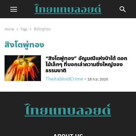
Home
Tags
สิงโตพู่ทอง
สิงโตพู่ทอง
“สิงโตพู่ทอง” อัญมณีแห่งป่าใต้​ ดอก
ไม้เล็กๆ ที่บอกเล่าความยิ่งใหญ่ของ
ธรรมชาติ
ThaitabloidCrime
-
18 ก.ย. 2025