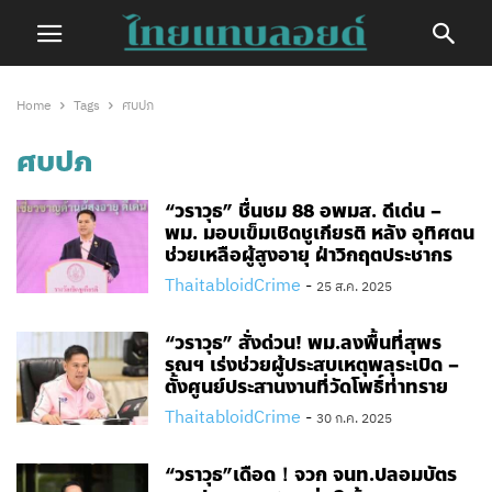
Home
Tags
ศบปภ
ศบปภ
“วราวุธ” ชื่นชม 88 อพมส. ดีเด่น –
พม. มอบเข็มเชิดชูเกียรติ หลัง อุทิศตน
ช่วยเหลือผู้สูงอายุ ฝ่าวิกฤตประชากร
ThaitabloidCrime
-
25 ส.ค. 2025
“วราวุธ” สั่งด่วน! พม.ลงพื้นที่สุพร
รณฯ เร่งช่วยผู้ประสบเหตุพลุระเบิด –
ตั้งศูนย์ประสานงานที่วัดโพธิ์ท่าทราย
ThaitabloidCrime
-
30 ก.ค. 2025
“วราวุธ”เดือด！จวก จนท.ปลอมบัตร