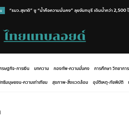
“รมว.สุชาติ” ชู “น้ำคือความมั่นคง” ลุยจันทบุรี เติมน้ำกว่า 2,50
วน
พร้อมเติมน้ำให้ช้างป่า
ศรษฐกิจ-การเงิน
บทความ
กองทัพ-ความมั่นคง
การศึกษา วิทยาการ
ิทธิมนุษยชน-ความเท่าเทียม
สุขภาพ-สิ่งแวดล้อม
อุบัติเหตุ-ภัยพิบัติ
า