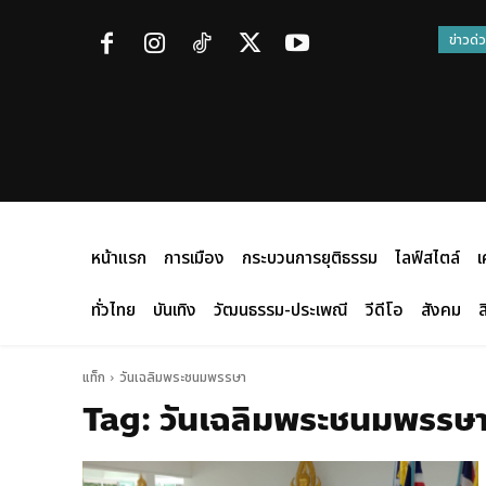
ข่าวด่
หน้าแรก
การเมือง
กระบวนการยุติธรรม
ไลฟ์สไตล์
เ
ทั่วไทย
บันเทิง
วัฒนธรรม-ประเพณี
วีดีโอ
สังคม
ส
แท็ก
วันเฉลิมพระชนมพรรษา
Tag:
วันเฉลิมพระชนมพรรษ