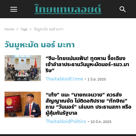
Home
Tags
วันมูหะมัด นอร์ มะทา
วันมูหะมัด นอร์ มะทา
“จีน-ไทยแน่นแฟ้น! ทูตหาน จื้อเฉียง
เข้าอำลาประธานวันมูหะมัดนอร์-รมว.มา
ริษ”
ThaitabloidCrime
-
1 มิ.ย. 2025
“เท้ง” แนะ “นายกเจนวาย” ควรส่ง
สัญญาณชัด ไม่ติดอภิปราย “ทักษิณ”
ถาม “วันนอร์” เล่นบท ประธานสภา หรือ
ผู้คุ้มกันรัฐบาล
ThaitabloidPolitics
-
10 มี.ค. 2025