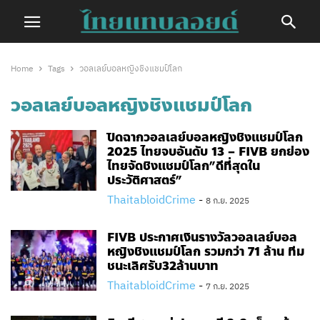
Home
Tags
วอลเลย์บอลหญิงชิงแชมป์โลก
วอลเลย์บอลหญิงชิงแชมป์โลก
ปิดฉากวอลเลย์บอลหญิงชิงแชมป์โลก​
2025 ไทยจบอันดับ 13 – FIVB ยกย่อง
ไทยจัดชิงแชมป์โลก”ดีที่สุดใน
ประวัติศาสตร์”
ThaitabloidCrime
-
8 ก.ย. 2025
FIVB​ ประกาศเงินรางวัลวอลเลย์บอล
หญิงชิงแชมป์โลก​ รวมกว่า 71 ล้าน​ ทีม
ชนะเลิศรับ32ล้านบาท
ThaitabloidCrime
-
7 ก.ย. 2025