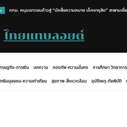
กทม. หนุนเยาวชนก้าวสู่ “นักสื่อความหมาย เด็กชาดุสิต” สะพานเชื่อม
วน
เมืองอันทรงคุณค่า
ศรษฐกิจ-การเงิน
บทความ
กองทัพ-ความมั่นคง
การศึกษา วิทยาการ
ิทธิมนุษยชน-ความเท่าเทียม
สุขภาพ-สิ่งแวดล้อม
อุบัติเหตุ-ภัยพิบัติ