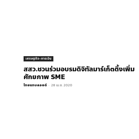
เศรษฐกิจ-การเงิน
สสว.ชวนร่วมอบรมดิจิทัลมาร์เก็ตติ้งเพิ่ม
ศักยภาพ SME
ไทยแทบลอยด์
-
28 เม.ย. 2020