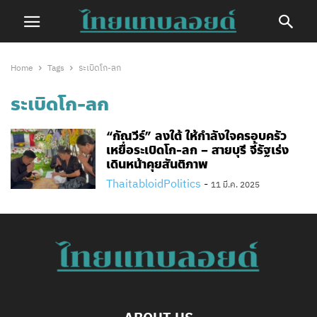
Home
Tags
ระเบิดโก-ลก
ระเบิดโก-ลก
“กัณวีร์” ลงใต้ ให้กำลังใจครอบครัว
เหยื่อระเบิดโก-ลก – สายบุรี จี้รัฐเร่ง
เดินหน้าคุยสันติภาพ
ThaitabloidPolitics
-
11 มี.ค. 2025