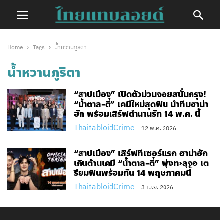
Home
Tags
น้ำหวานภูริตา
น้ำหวานภูริตา
“สาปเมือง” เปิดตัวม่วนจอยสนั่นกรุง!
“น้ำตาล-ตี๋” เคมีใหม่สุดฟิน นำทีมฮาน่า
ฮัก พร้อมเสิร์ฟตำนานรัก 14 พ.ค. นี้
ThaitabloidCrime
-
12 พ.ค. 2026
“สาปเมือง” เสิร์ฟทีเซอร์แรก ฮาน่าฮัก
เกินต้านเคมี “น้ำตาล-ตี๋” พุ่งทะลุจอ เต
รียมฟินพร้อมกัน 14 พฤษภาคมนี้
ThaitabloidCrime
-
3 เม.ย. 2026