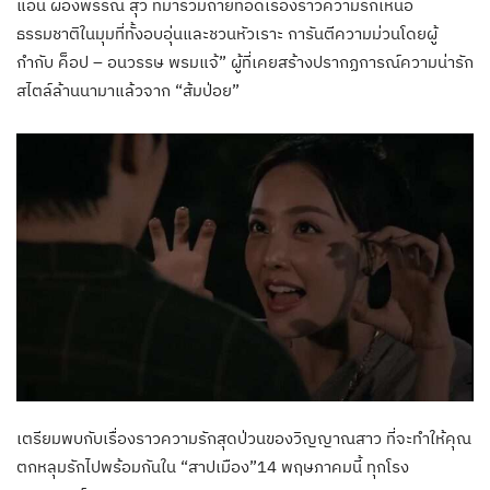
แอน ผ่องพรรณ สุวี ที่มาร่วมถ่ายทอดเรื่องราวความรักเหนือ
ธรรมชาติในมุมที่ทั้งอบอุ่นและชวนหัวเราะ การันตีความม่วนโดยผู้
กำกับ ค็อป – อนวรรษ พรมแจ้” ผู้ที่เคยสร้างปรากฏการณ์ความน่ารัก
สไตล์ล้านนามาแล้วจาก “ส้มป่อย”
เตรียมพบกับเรื่องราวความรักสุดป่วนของวิญญาณสาว ที่จะทำให้คุณ
ตกหลุมรักไปพร้อมกันใน “สาปเมือง”14 พฤษภาคมนี้ ทุกโรง