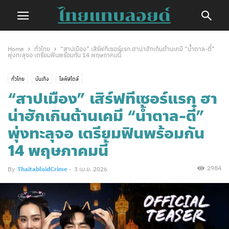
Home
ทั่วไทย
“สาปเมือง” เสิร์ฟทีเซอร์แรก ฮาน่าฮักเกินต้านเคมี “น้ำตาล-ตี๋”
พุ่งทะลุจอ เตรียมฟินพร้อมกัน 14 พฤษภาคมนี้
ทั่วไทย
บันเทิง
ไลฟ์สไตล์
“สาปเมือง” เสิร์ฟทีเซอร์แรก ฮา
น่าฮักเกินต้านเคมี “น้ำตาล-ตี๋”
พุ่งทะลุจอ เตรียมฟินพร้อมกัน
14 พฤษภาคมนี้
2984
By
ThaitabloidCrime
-
3 เม.ย. 2026