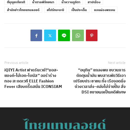
ตี๋บุญยเกียรติ
น้ำตาลพิจักขณา
น้ำหวานภูริตา
สาปเมือง
สำนักข่าวไทยแทบลอยด์
สไปร์ทบะบะบิ
เป็นประเด็น
แอนผ่องพรรณ
Previous article
Next article
iQIYI Artist ฟาดรันเวย์!​“มอส-
“อนุทิน” แถลงพบ ขบวนการ
แบงค์-ไม้เอก-โบนัส” ออร่าร่าง
กักตุนน้ำมัน พบสารพัดวิธีเอา
ทอง สะกดเวที ELLE Fashion
เปรียบประชาชน ทั้ง เรือจอดนิ่ง
Fever เสียงกรี๊ดสนั่น ICONSIAM
ถ่วงเวลาส่ง–คลังไม่จ่ายปั๊ม สั่ง
DSI ขยายผลเป็นคดีพิเศษ