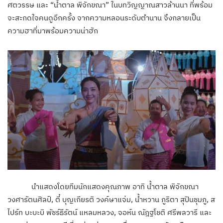
ศตวรรษ และ “น้ำตาล พิจักขณา” ในบทวิญญาณสาวล้านนา ที่พร้อม
จะสะกดใจคนดูอีกครั้ง จากความหลอนระดับตำนาน จึงกลายเป็น
ความฮาที่มาพร้อมความน่าฮัก
นำแสดงโดยทีมนักแสดงคุณภาพ อาทิ น้ำตาล พิจักขณา
วงศารัตนศิลป์, ตี๋ บุญเกียรติ วงค์ษาแจ่ม, น้ำหวาน ภูริตา สุปินชุมภู, ส
ไปร์ท บะบะบิ พัชร์ธีรัตน์ แหลมหลวง, จอห์น ณัฎฐโชติ ศรีพลวารี และ