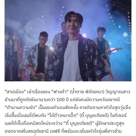
“สาปเมือง” เล่าเรื่องของ “ฟางคำ” (น้ำตาล พิจักขณา) วิญญาณสาว
ล้านนาที่ถูกกักขังมานานกว่า 100 ปี แต่ยังคงมีความหวังอยากมี
“ตำนานความรัก” เป็นของตัวเองสักครั้ง ภารกิจตามหาหัวใจสุดวุ่นจึง
เริ่มขึ้นเมื่อเธอได้พบกับ “ไอ้ต้าวหมาเด็ก” (ตี๋ บุญยเกียรติ) ในทีเซอร์
เผยให้เห็นถึงเคมีสดใหม่ระหว่าง “ตี๋ บุญยเกียรติ” ผู้รักษาประตูสุด
ฮอตจากสโมสรอุทัยธานี เอฟซี ที่พร้อมจะขโมยหัวใจรุ่นพี่สาวข้าม