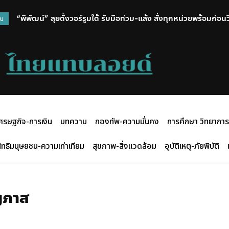
“พิพัฒน์” ลุยตั้งวอร์รูมใต้ รับมือท่วม-แล้ง สั่งทุกหน่วยพร้อมก่อ
วน
ศรษฐกิจ-การเงิน
บทความ
กองทัพ-ความมั่นคง
การศึกษา วิทยาการ
ิทธิมนุษยชน-ความเท่าเทียม
สุขภาพ-สิ่งแวดล้อม
อุบัติเหตุ-ภัยพิบัติ
ญภาส