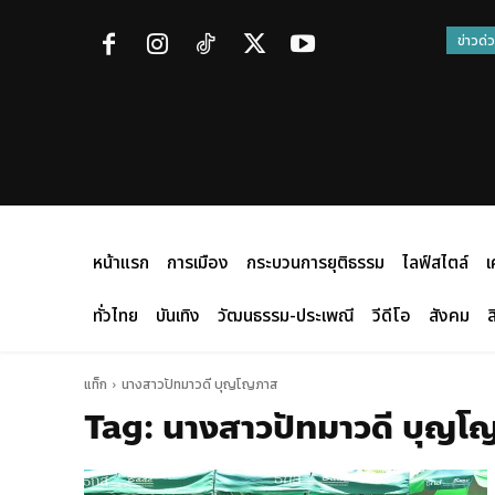
ข่าวด่
หน้าแรก
การเมือง
กระบวนการยุติธรรม
ไลฟ์สไตล์
เ
ทั่วไทย
บันเทิง
วัฒนธรรม-ประเพณี
วีดีโอ
สังคม
ส
แท็ก
นางสาวปัทมาวดี บุญโญภาส
Tag:
นางสาวปัทมาวดี บุญโ