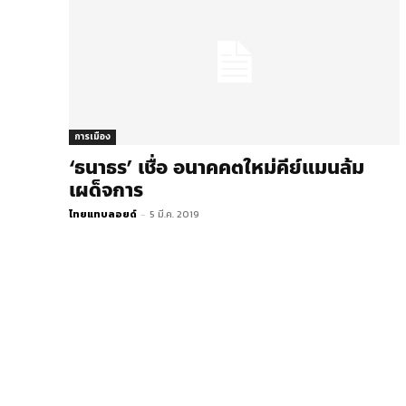
การเมือง
‘ธนาธร’ เชื่อ อนาคคตใหม่คีย์แมนล้ม
เผด็จการ
ไทยแทบลอยด์
-
5 มี.ค. 2019