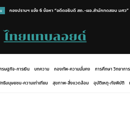
กองปราบฯ แจ้ง 6 ข้อหา “อดีตอธิบดี สถ.-ผอ.สำนักทดสอบ มศว” 
วน
ส่ง ป.ป.ช. 12 ส.ค.นี้
ศรษฐกิจ-การเงิน
บทความ
กองทัพ-ความมั่นคง
การศึกษา วิทยาการ
ิทธิมนุษยชน-ความเท่าเทียม
สุขภาพ-สิ่งแวดล้อม
อุบัติเหตุ-ภัยพิบัติ