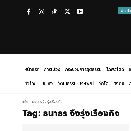
ข่าวด่
หน้าแรก
การเมือง
กระบวนการยุติธรรม
ไลฟ์สไตล์
เ
ทั่วไทย
บันเทิง
วัฒนธรรม-ประเพณี
วีดีโอ
สังคม
ส
แท็ก
ธนาธร จึงรุ่งเรืองกิจ
Tag:
ธนาธร จึงรุ่งเรืองกิจ