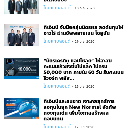
ไทยแทบลอยด์
-
10 ก.ค. 2020
ทีเอ็มบี จับมือกลุ่มมิตรผล ลดต้นทุนให้
ชาวไร่ ผ่านซัพพลายเชน โซลูชัน
ไทยแทบลอยด์
-
29 มิ.ย. 2020
“บัตรเครดิต แอปโซลูต” ให้สะสม
คะแนนเร็วยิ่งขึ้นใช้แลก ใช้ครบ
50,000 บาท ภายใน 60 วัน รับคะแนน
รีวอร์ด พลัส...
ไทยแทบลอยด์
-
15 มิ.ย. 2020
ทีเอ็มบีและธนชาต เจาะกลยุทธ์การ
ลงทุนในยุค New Normal จัดทัพ
กองทุนเด่น เพิ่มโอกาสสร้างผล
ตอบแทน
ไทยแทบลอยด์
-
12 มิ.ย. 2020