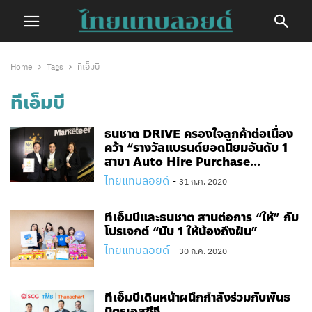
Home
Tags
ทีเอ็มบี
ทีเอ็มบี
ธนชาต DRIVE ครองใจลูกค้าต่อเนื่อง
คว้า “รางวัลแบรนด์ยอดนิยมอันดับ 1
สาขา Auto Hire Purchase...
ไทยแทบลอยด์
-
31 ก.ค. 2020
ทีเอ็มบีและธนชาต สานต่อการ “ให้” กับ
โปรเจกต์ “นับ 1 ให้น้องถึงฝัน”
ไทยแทบลอยด์
-
30 ก.ค. 2020
ทีเอ็มบีเดินหน้าผนึกกำลังร่วมกับพันธ
มิตรเอสซีจี