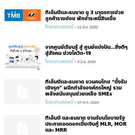
ทีเอ็มบีและธนชาต ชู 3 มาตรการช่วย
ลูกค้ารายย่อย พักชำระหนี้สินเชื่อ
ไทยแทบลอยด์
-
11 มิ.ย. 2020
จากศูนย์เรียนรู้ สู่ ศูนย์แบ่งปัน…สิ่งดีๆ
สู่สังคม ช่วงโควิด-19
ไทยแทบลอยด์
-
5 มิ.ย. 2020
ทีเอ็มบีและธนชาต ชวนคนไทย “ตั้งรับ
เชิงรุก” ผนึกกำลังองค์กรใหญ่ รวม
พลังสนับสนุนช่วยเหลือ SMEs
ไทยแทบลอยด์
-
27 พ.ค. 2020
ทีเอ็มบี และธนชาต ขานรับนโยบายรัฐ
ประกาศลดดอกเบี้ยเงินกู้ MLR, MOR
และ MRR