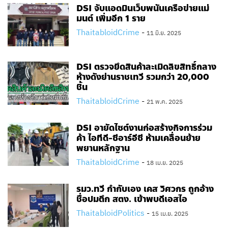
DSI จับแอดมินเว็บพนันเครือข่ายแม่
มนต์ เพิ่มอีก 1 ราย
ThaitabloidCrime
-
11 มิ.ย. 2025
DSI ตรวจยึดสินค้าละเมิดลิขสิทธิ์กลาง
ห้างดังย่านราชเทวี รวมกว่า 20,000
ชิ้น
ThaitabloidCrime
-
21 พ.ค. 2025
DSI อายัดไซต์งานก่อสร้างกิจการร่วม
ค้า ไอทีดี-ซีอาร์อีซี ห้ามเคลื่อนย้าย
พยานหลักฐาน
ThaitabloidCrime
-
18 เม.ย. 2025
รมว.ทวี กำกับเอง เคส วิศวกร ถูกอ้าง
ชื่อปมตึก สตง. เข้าพบดีเอสไอ
ThaitabloidPolitics
-
15 เม.ย. 2025