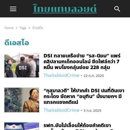
Home
Tags
ดีเอสไอ
ดีเอสไอ
DSI ทลายเครือข่าย “รส-นิยม” แพร่
คลิปลามกเด็กออนไลน์ ยึดไฟล์กว่า 7
หมื่น พบโยงกลุ่มย่อย 228 กลุ่ม
ThaitabloidCrime
-
22 ต.ค. 2025
“กุสุมาลวตี” ให้ปากคำ DSI ปมที่ดินเขา
กระโดง ซัดหาก “อนุทิน” นั่งนายกฯ มี
แทรกแซงคดีแน่
ThaitabloidCrime
-
5 ก.ย. 2025
รฟท.ยันไม่เลื่อนให้ถ้อยคำคดีเขา