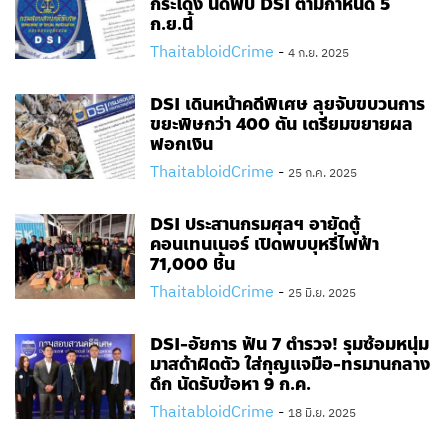
กระโดง นัดพบ DSI ตามกำหนด 5
ก.ย.นี้
ThaitabloidCrime
-
4 ก.ย. 2025
DSI เดินหน้าคดีพิเศษ ลุยจับขบวนการ
ขยะพิษกว่า 400 ตัน เตรียมขยายผล
ฟอกเงิน
ThaitabloidCrime
-
25 ก.ค. 2025
DSI ประสานกรมศุลฯ อายัดตู้
คอนเทนเนอร์ เปิดพบบุหรี่ไฟฟ้า
71,000 ชิ้น
ThaitabloidCrime
-
25 มิ.ย. 2025
DSI-อัยการ ฟัน 7 ตำรวจ! รุมซ้อมหนุ่ม
มาสด้าผิดตัว ใส่กุญแจมือ-ทรมานกลาง
ดึก นัดรับข้อหา 9 ก.ค.
ThaitabloidCrime
-
18 มิ.ย. 2025