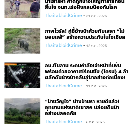
น้ำเสาร์ห้า คาดถูกช้างใหญ่ทำร้ายก่อน
สิ้นใจ จนท.​เร่งฝังกลบป้องกันโรค
ThaitabloidCrime
-
21 ส.ค. 2025
ภาพไวรัล! คู่ซี้ช้างป่าห้วยทับเสลา “ไม่
ยอมแพ้” สร้างความประทับในโซเชียล
ThaitabloidCrime
-
12 ก.ค. 2025
อช.ทับลาน ระดมกำลังเจ้าหน้าที่เพิ่ม
พร้อมด้วยอากาศไร้คนขับ (โดรน) 4 ลำ
ผลักดันช้างป่ากลับสู่ป่าอย่างต่อเนื่อง!
ThaitabloidCrime
-
11 ก.ค. 2025
“ป้าขวัญใจ” ช้างป่าชรา หายดีแล้ว!
อุทยานแห่งชาติเขาสก ปล่อยคืนป่า
อย่างปลอดภัย
ThaitabloidCrime
-
6 ก.ค. 2025