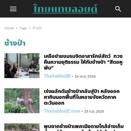
Home
Tags
ช้างป่า
ช้างป่า
เครือข่ายชมรมจิตอาสารักษ์สัตว์ ทวง
คืนความยุติธรรม ให้กับช้างป่า “สีดอหู
พับ”
ThaitabloidB
-
16 เม.ย. 2026
เร่งผลักดันช้างป่ากลับสู่ป่า หลังออก
หากินนอกพื้นที่ในหลายจังหวัดภาค
ตะวันออก
ThaitabloidCrime
-
25 ก.ย. 2025
พบซากช้างป่าเพศเมียตายใกล้อ่างเก็บ