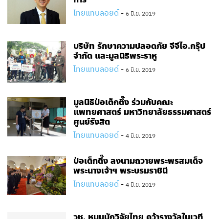
ไทยแทบลอยด์
-
6 มิ.ย. 2019
บริษัท รักษาความปลอดภัย จีจีไอ.กรุ๊ป
จำกัด และมูลนิธิพระราหู
ไทยแทบลอยด์
-
6 มิ.ย. 2019
มูลนิธิป่อเต็กตึ๊ง ร่วมกับคณะ
แพทยศาสตร์ มหาวิทยาลัยธรรมศาสตร์
ศูนย์รังสิต
ไทยแทบลอยด์
-
4 มิ.ย. 2019
ป่อเต็กตึ๊ง ลงนามถวายพระพรสมเด็จ
พระนางเจ้าฯ พระบรมราชินี
ไทยแทบลอยด์
-
4 มิ.ย. 2019
วช. หนุนนักวิจัยไทย คว้ารางวัลในเวที