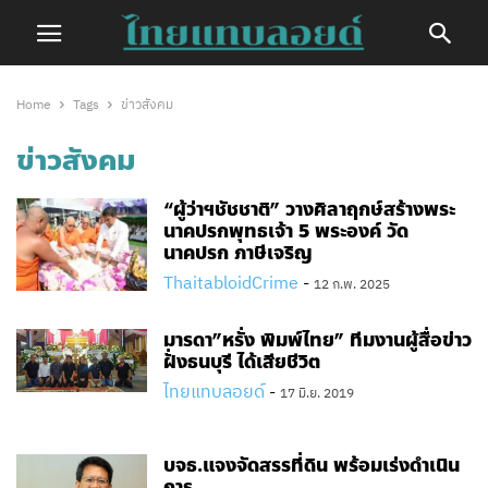
Home
Tags
ข่าวสังคม
ข่าวสังคม
“ผู้ว่าฯชัชชาติ” วางศิลาฤกษ์สร้างพระ
นาคปรกพุทธเจ้า 5 พระองค์ วัด
นาคปรก ภาษีเจริญ
ThaitabloidCrime
-
12 ก.พ. 2025
มารดา”หรั่ง พิมพ์ไทย” ทีมงานผู้สื่อข่าว
ฝั่งธนบุรี ได้เสียชีวิต
ไทยแทบลอยด์
-
17 มิ.ย. 2019
บจธ.แจงจัดสรรที่ดิน พร้อมเร่งดำเนิน
การ