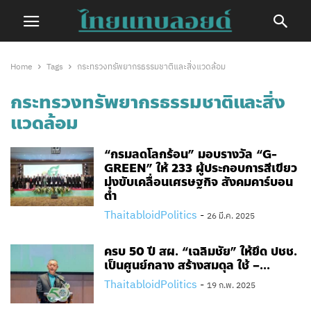
Home
Tags
กระทรวงทรัพยากรธรรมชาติและสิ่งแวดล้อม
กระทรวงทรัพยากรธรรมชาติและสิ่ง
แวดล้อม
“กรมลดโลกร้อน” มอบรางวัล “G-
GREEN” ให้ 233 ผู้ประกอบการสีเขียว
มุ่งขับเคลื่อนเศรษฐกิจ สังคมคาร์บอน
ต่ำ
ThaitabloidPolitics
-
26 มี.ค. 2025
ครบ 50 ปี สผ. “เฉลิมชัย” ให้ยึด ปชช.
เป็นศูนย์กลาง สร้างสมดุล ใช้ –...
ThaitabloidPolitics
-
19 ก.พ. 2025