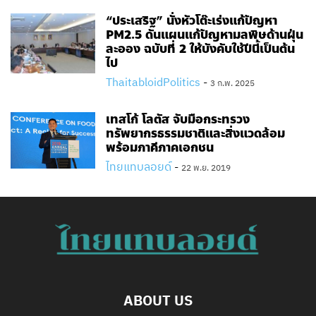
“ประเสริฐ” นั่งหัวโต๊ะเร่งแก้ปัญหา
PM2.5 ดันแผนแก้ปัญหามลพิษด้านฝุ่น
ละออง ฉบับที่ 2 ให้บังคับใช้ปีนี้เป็นต้น
ไป
ThaitabloidPolitics
-
3 ก.พ. 2025
เทสโก้ โลตัส จับมือกระทรวง
ทรัพยากรธรรมชาติและสิ่งแวดล้อม
พร้อมภาคีภาคเอกชน
ไทยแทบลอยด์
-
22 พ.ย. 2019
ABOUT US