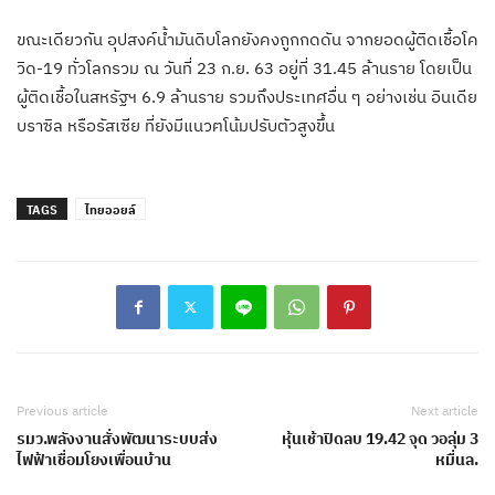
ขณะเดียวกัน อุปสงค์น้ำมันดิบโลกยังคงถูกกดดัน จากยอดผู้ติดเชื้อโค
วิด-19 ทั่วโลกรวม ณ วันที่ 23 ก.ย. 63 อยู่ที่ 31.45 ล้านราย โดยเป็น
ผู้ติดเชื้อในสหรัฐฯ 6.9 ล้านราย รวมถึงประเทศอื่น ๆ อย่างเช่น อินเดีย
บราซิล หรือรัสเซีย ที่ยังมีแนวฅโน้มปรับตัวสูงขึ้น
TAGS
ไทยออยล์
Previous article
Next article
รมว.พลังงานสั่งพัฒนาระบบส่ง
หุ้นเช้าปิดลบ 19.42 จุด วอลุ่ม 3
ไฟฟ้าเชื่อมโยงเพื่อนบ้าน
หมื่นล.