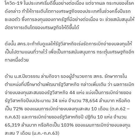
โควิด-19 ในประเทศเริ่มดีขึ้นอย่างต่อเนื่อง แต่จากผล กระทบของโรค
ดังกล่าว ทำให้การเติบโตทางเศรษฐกิจของประเทศในช่วงครึ่งปีแรก
ชะลอตัว ซึ่งการลงทุนของภาครัฐที่มีอย่างต่อเนื่อง จะ ช่วยสนับสนุนให้
อัตราการเติบโตของเศรษฐกิจให้ดีขึ้นได้
ดังนั้น สคร.จะกำกับดูแลให้รัฐวิสาหกิจเร่งรัดการเบิกจ่ายงบลงทุนให้
เป็นไปตามแผนที่วางไว้ เพื่อเป็นการสนับสนุนการ กระตุ้นเศรษฐกิจอีก
ทางหนึ่งด้วย
ด้าน น.ส.ปิยวรรณ ล่ามกิจจา รองผู้อำนวยการ สคร. รักษาการใน
ตำแหน่งที่ปรึกษาด้านพัฒนารัฐวิสาหกิจ กล่าวเพิ่มเติม ว่า ผลการเบิก
จ่ายงบลงทุนสะสมของรัฐวิสาหกิจ 44 แห่ง แบ่งเป็นการเบิกจ่ายของ
รัฐวิสาหกิจปีงบประมาณ 34 แห่ง จำนวน 78,654 ล้านบาท หรือคิด
เป็น 72% ของแผนการเบิกจ่ายงบลงทุนสะสม 10 เดือน (ต.ค.62 –
ก.ค.63) และการเบิกจ่ายของรัฐวิสาหกิจปี ปฏิทิน 10 แห่ง จำนวน
65,319 ล้านบาท หรือคิดเป็น 103% ของแผนการเบิกจ่ายงบลงทุน
สะสม 7 เดือน (ม.ค.-ก.ค.63)