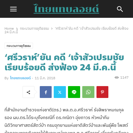
Home
กระบวนการยุติธรรม
‘ศรีวราห์’ยัน คดี ‘เจ้าสัวเปรมชัย เรียบร้อยดี ส่งฟ้อง
24 มี.ค.นี้
กระบวนการยุติธรรม
‘ศรีวราห์’ยัน คดี ‘เจ้าสัวเปรมชัย
เรียบร้อยดี ส่งฟ้อง 24 มี.ค.นี้
1147
By
ไทยแทบลอยด์
-
11 มี.ค. 2018
ที่สำนักงานตำรวจแห่งชาติ(ตร.) พล.ต.อ.ศรีวราห์ รังสิพราหมณกุล
รอง ผบ.ตร.ได้ระบุถึงกรณีที่ ดร.กณิตา อุ่ยถาวร หัวหน้าทีม
นิติวิทยาศาสตร์สัตว์ป่า กรมอุทยานแห่งชาติสัตว์ป่าและพันธุ์พืช โพสต์
ข้อความพาดพิงการให้สัมภาษณ์ของพล.ต.อ.ศรีวราห์ เกี่ยวกับคดีของ