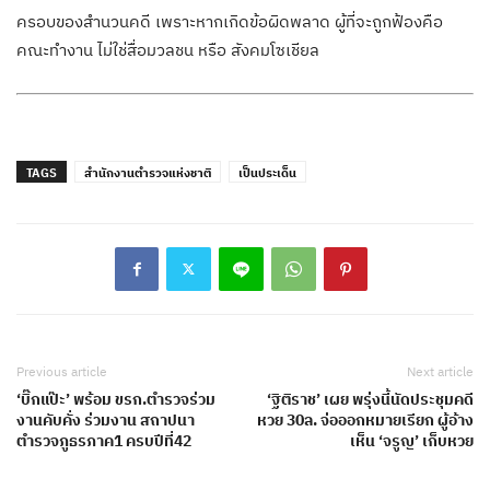
ครอบของสำนวนคดี เพราะหากเกิดข้อผิดพลาด ผู้ที่จะถูกฟ้องคือ
คณะทำงาน ไม่ใช่สื่อมวลชน หรือ สังคมโซเชียล
TAGS
สำนักงานตำรวจแห่งชาติ
เป็นประเด็น
Previous article
Next article
‘บิ๊กแป๊ะ’ พร้อม ขรก.ตำรวจร่วม
‘ฐิติราช’ เผย พรุ่งนี้นัดประชุมคดี
งานคับคั่ง ร่วมงาน สถาปนา
หวย 30ล. จ่อออกหมายเรียก ผู้อ้าง
ตำรวจภูธรภาค1 ครบปีที่42
เห็น ‘จรูญ’ เก็บหวย