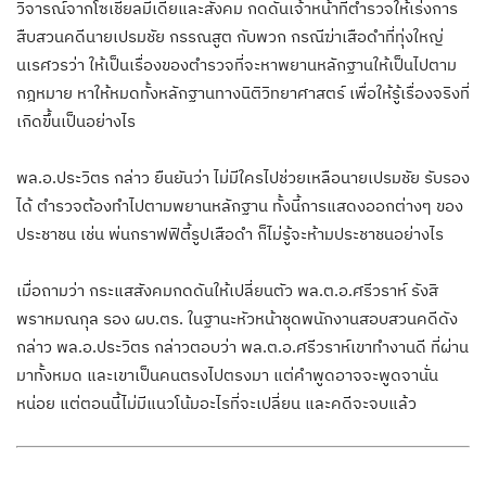
วิจารณ์จากโซเชียลมีเดียและสังคม กดดันเจ้าหน้าที่ตำรวจให้เร่งการ
สืบสวนคดีนายเปรมชัย กรรณสูต กับพวก กรณีฆ่าเสือดำที่ทุ่งใหญ่
นเรศวรว่า ให้เป็นเรื่องของตำรวจที่จะหาพยานหลักฐานให้เป็นไปตาม
กฎหมาย หาให้หมดทั้งหลักฐานทางนิติวิทยาศาสตร์ เพื่อให้รู้เรื่องจริงที่
เกิดขึ้นเป็นอย่างไร
พล.อ.ประวิตร กล่าว ยืนยันว่า ไม่มีใครไปช่วยเหลือนายเปรมชัย รับรอง
ได้ ตำรวจต้องทำไปตามพยานหลักฐาน ทั้งนี้การแสดงออกต่างๆ ของ
ประชาชน เช่น พ่นกราฟฟิตี้รูปเสือดำ ก็ไม่รู้จะห้ามประชาชนอย่างไร
เมื่อถามว่า กระแสสังคมกดดันให้เปลี่ยนตัว พล.ต.อ.ศรีวราห์ รังสิ
พราหมณกุล รอง ผบ.ตร. ในฐานะหัวหน้าชุดพนักงานสอบสวนคดีดัง
กล่าว พล.อ.ประวิตร กล่าวตอบว่า พล.ต.อ.ศรีวราห์เขาทำงานดี ที่ผ่าน
มาทั้งหมด และเขาเป็นคนตรงไปตรงมา แต่คำพูดอาจจะพูดจานั่น
หน่อย แต่ตอนนี้ไม่มีแนวโน้มอะไรที่จะเปลี่ยน และคดีจะจบแล้ว