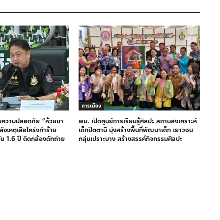
การเมือง
ับความปลอดภัย “ห้วยขา
พม. เปิดศูนย์การเรียนรู้ศิลปะ สถานสงเคราะห์
ลังเหตุเสือโคร่งทำร้าย
เด็กปัตตานี มุ่งสร้างพื้นที่พัฒนาเด็ก เยาวชน
วัย 1.6 ปี ติดกล้องดักถ่าย
กลุ่มเปราะบาง สร้างสรรค์กิจกรรมศิลปะ