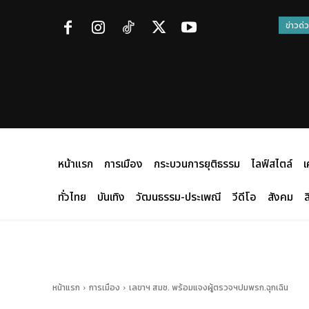
ข่าวด่
หน้าแรก
การเมือง
กระบวนการยุติธรรม
ไลฟ์สไตล์
เ
ทั่วไทย
บันเทิง
วัฒนธรรม-ประเพณี
วีดีโอ
สังคม
ส
หน้าแรก
การเมือง
เลขาฯ สมช. พร้อมแจงผู้ตรวจฯปมพรก.ฉุกเฉิน