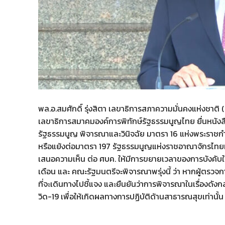
พล.อ.สมศักดิ์ รุ่งสิตา เลขาธิการสภาความมั่นคงแห่งชาติ
เลขาธิการสมาคมองค์การพิทักษ์รัฐธรรมนูญไทย ยื่นหนังสื
รัฐธรรมนูญ พิจารณาและวินิจฉัย มาตรา 16 แห่งพระรา
หรือแย้งต่อมาตรา 197 รัฐธรรมนูญแห่งราชอาณาจักรไทยหรื
เสนอความเห็น ต่อ ศบค. ให้มีการขยายเวลาของการบังคับใช
เดือน และ คณะรัฐมนตรีจะพิจารณาพรุ่งนี้ ว่า หากผู้ตรวจก
ที่จะเดินทางไปชี้แจง และยืนยันว่าการพิจารณาในเรื่องดั
วิด-19 เพื่อให้เกิดผลทางการปฏิบัติด้านสาธารณสุขเท่านั้น