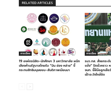
RELATED ARTICLES
การเมือง
การเมือง
19 องค์กรนิสิต–นักศึกษา 3 มหาวิทยาลัย ผนึก
รมว.ทส. สั่งยกระด
เสียงค้านรัฐบาลไทยรับ “มิน อ่อง หล่าย” ชี้
แข้ง” ปิดชั่วคราว ห
กระทบสิทธิมนุษยชน–สันติภาพเมียนมา
จนท. ชี้ฝีมือลูกเสือ
เฝ้าระวังใกล้ชิด