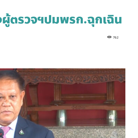
ผู้ตรวจฯปมพรก.ฉุกเฉิน
762