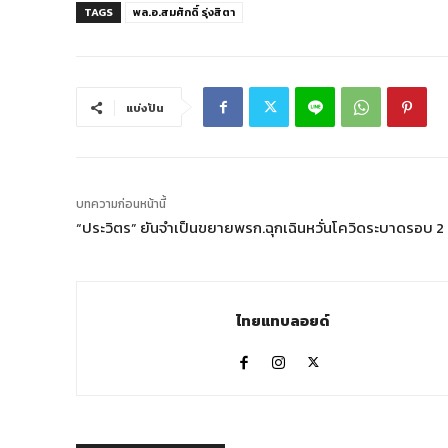
TAGS
พล.อ.สมศักดิ์ รุ่งสิตา
แบ่งปัน
บทความก่อนหน้านี้
“ประวิตร” ยันจำเป็นขยายพรก.ฉุกเฉินหวั่นโควิดระบาดรอบ 2
ไทยแทบลอยด์