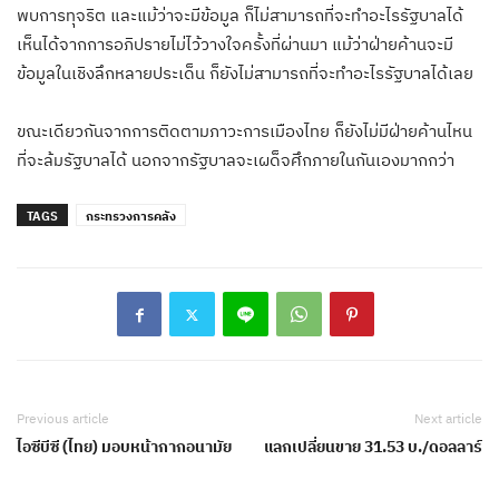
พบการทุจริต และแม้ว่าจะมีข้อมูล ก็ไม่สามารถที่จะทำอะไรรัฐบาลได้
เห็นได้จากการอภิปรายไม่ไว้วางใจครั้งที่ผ่านมา แม้ว่าฝ่ายค้านจะมี
ข้อมูลในเชิงลึกหลายประเด็น ก็ยังไม่สามารถที่จะทำอะไรรัฐบาลได้เลย
ขณะเดียวกันจากการติดตามภาวะการเมืองไทย ก็ยังไม่มีฝ่ายค้านไหน
ที่จะล้มรัฐบาลได้ นอกจากรัฐบาลจะเผด็จศึกภายในกันเองมากกว่า
TAGS
กระทรวงการคลัง
Previous article
Next article
ไอซีบีซี (ไทย) มอบหน้ากากอนามัย
แลกเปลี่ยนขาย 31.53 บ./ดอลลาร์