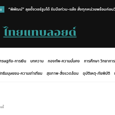
“พิพัฒน์” ลุยตั้งวอร์รูมใต้ รับมือท่วม-แล้ง สั่งทุกหน่วยพร้อมก่อ
วน
ศรษฐกิจ-การเงิน
บทความ
กองทัพ-ความมั่นคง
การศึกษา วิทยาการ
ิทธิมนุษยชน-ความเท่าเทียม
สุขภาพ-สิ่งแวดล้อม
อุบัติเหตุ-ภัยพิบัติ
นนี้