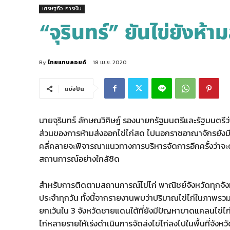
เศรษฐกิจ-การเงิน
“จุรินทร์” ยันไข่ยังห้
By
ไทยแทบลอยด์
18 เม.ย. 2020
แบ่งปัน
นายจุรินทร์ ลักษณวิศิษฏ์ รองนายกรัฐมนตรีและรัฐมนตรีว่
ส่วนของการห้ามส่งออกไข่ไก่สด ไปนอกราชอาณาจักรยังมีผ
คลี่คลายจะพิจารณาแนวทางการบริหารจัดการอีกครั้งว่าจะ
สถานการณ์อย่างใกล้ชิด
สำหรับการติดตามสถานการณ์ไข่ไก่ พาณิชย์จังหวัดทุกจัง
ประจำทุกวัน ทั้งนี้จากรายงานพบว่าปริมาณไข่ไก่ในภาพ
ยกเว้นใน 3 จังหวัดชายแดนใต้ที่ยังมีปัญหาขาดแคลนไข่ไก่ เน
ไก่หลายรายให้เร่งดำเนินการจัดส่งไข่ไก่ลงไปในพื้นที่จังหว