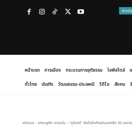
ข่าวด่
หน้าแรก
การเมือง
กระบวนการยุติธรรม
ไลฟ์สไตล์
เ
ทั่วไทย
บันเทิง
วัฒนธรรม-ประเพณี
วีดีโอ
สังคม
ส
หน้าแรก
เศรษฐกิจ-การเงิน
"จุรินทร์" ยันไข่ยังห้ามส่งออกถึง 30 เมษาย