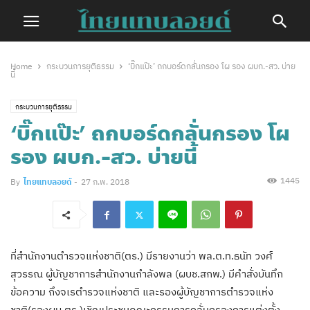
Home
กระบวนการยุติธรรม
‘บิ๊กแป๊ะ’ ถกบอร์ดกลั่นกรอง โผ รอง ผบก.-สว. บ่าย
นี้
กระบวนการยุติธรรม
‘บิ๊กแป๊ะ’ ถกบอร์ดกลั่นกรอง โผ
รอง ผบก.-สว. บ่ายนี้
1445
By
ไทยแทบลอยด์
-
27 ก.พ. 2018
ที่สำนักงานตำรวจแห่งชาติ(ตร.) มีรายงานว่า พล.ต.ท.ธนัท วงศ์
สุวรรณ ผู้บัญชาการสำนักงานกำลังพล (ผบช.สกพ.) มีคำสั่งบันทึก
ข้อความ ถึงจเรตำรวจแห่งชาติ และรองผู้บัญชาการตำรวจแห่ง
ชาติ(รองผบ.ตร.)เชิญประชุมคณะกรรมการกลั่นกรองการแต่งตั้ง