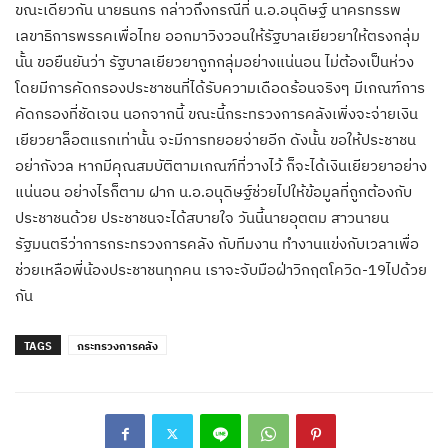
ขณะเดียวกัน นายธนกร กล่าวถึงกรณีที่ น.อ.อนุดิษฐ์ นาครทรรพ
เลขาธิการพรรคเพื่อไทย ออกมาวิงวอนให้รัฐบาลเยียวยาให้ตรงกลุ่ม
นั้น ขอยืนยันว่า รัฐบาลเยียวยาถูกกลุ่มอย่างแน่นอน ไม่ต้องเป็นห่วง
โดยมีการคัดกรองประชาชนที่ได้รับความเดือดร้อนจริงๆ มีเกณฑ์การ
คัดกรองที่ชัดเจน นอกจากนี้ ขณะนี้กระทรวงการคลังเพิ่งจะจ่ายเงิน
เยียวยาล็อตแรกเท่านั้น จะมีการทยอยจ่ายอีก ดังนั้น ขอให้ประชาชน
อย่ากังวล หากมีคุณสมบัติตามเกณฑ์ที่วางไว้ ก็จะได้เงินเยียวยาอย่าง
แน่นอน อย่างไรก็ตาม ฝาก น.อ.อนุดิษฐ์ช่วยไปให้ข้อมูลที่ถูกต้องกับ
ประชาชนด้วย ประชาชนจะได้สบายใจ วันนี้นายอุตตม สาวนายน
รัฐมนตรีว่าการกระทรวงการคลัง กับทีมงาน ทำงานแข่งกับเวลาเพื่อ
ช่วยเหลือพี่น้องประชาชนทุกคน เราจะจับมือฝ่าวิกฤตโควิด-19ไปด้วย
กัน
TAGS
กระทรวงการคลัง