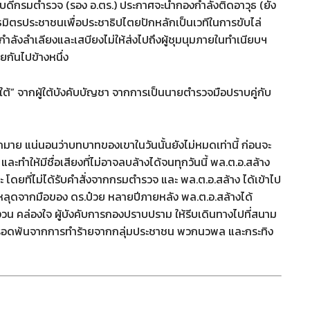
งอธิบดีกรมตำรวจ (รอง อ.ตร.) ประกาศจะนำกองกำลังติดอาวุธ (ยัง
นธมิตรประชาชนเพื่อประชาธิปไตยปักหลักเป็นเวทีในการขับไล่
ดกำลังลำเลียงและเสบียงไม่ให้ส่งไปถึงผู้ชุมนุมภายในทำเนียบฯ
ยกันไปข้างหนึ่ง
สือใต้” จากผู้ใต้บังคับบัญชา จากการเป็นนายตำรวจมือปราบคู่กับ
กมาย แน่นอนว่าบทบาทของเขาในวันนั้นยังไม่หมดเท่านี้ ก่อนจะ
 และทำให้มีชื่อเสียงที่ไม่อาจลบล้างได้จนทุกวันนี้ พล.ต.อ.สล้าง
 โดยที่ไม่ได้รับคำสั่งจากกรมตำรวจ และ พล.ต.อ.สล้าง ได้เข้าไป
ท์หลุดจากมือของ ดร.ป๋วย หลายปีภายหลัง พล.ต.อ.สล้างได้
วน คล่องใจ ผู้บังคับการกองปราบปราม ให้รีบเดินทางไปที่สนาม
์ ให้รอดพ้นจากการทำร้ายจากกลุ่มประชาชน พวกนวพล และกระทิง