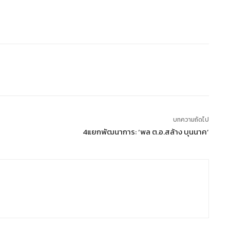
บทความถัดไป
4แยกพัฒนาการ: ‘พล ต.อ.สล้าง บุนนาค’