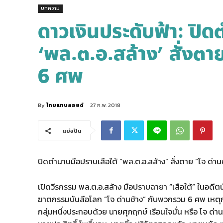
บทความ
ดาวเงินประดับฟ้า: ปิด
‘พล.ต.อ.สล้าง’ สั่งตา
6 ศพ
By
ไทยแทบลอยด์
27 ก.พ. 2018
แบ่งปัน
ปิดตำนานมือปราบเสือใต้ “พล.ต.อ.สล้าง” สั่งตาย “โจ ด่าน
เปิดวีรกรรม พล.ต.อ.สล้าง มือปราบฉายา “เสือใต้” ในอดีต
ฆาตกรรมบันลือโลก “โจ ด่านช้าง” กับพวกรวม 6 ศพ เหตุก
กลุ่มหนึ่งประกอบด้วย นายศุภฤกษ์ เรือนใจมั่น หรือ โจ ด่าน