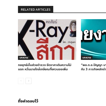
RELATED ARTICLES
บทความ
บทความ
กลยุทธ์เก็บส่วยตำรวจ ยึดราคาเดิมความไม่
“พล.ต.อ.ปัญญา ม
แตก หวั่นนายใกล้เกษียณทิ้งทวนขอเพิ่ม
กับ 3 ภารกิจหลักต
ทิ้งคำตอบไว้