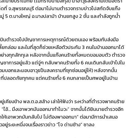
ัด และนายปราโมทย์ (ไม่ทราบนามสกุล) นำอาวุธสงครามเต็มอัตรา
ุเกิดที่ จ.สุพรรณบุรี ต่อมาไม่นานตำรวจทราบข่าวไปสกัดจับแก๊ง
มู่ 5 ต.บางใหญ่ อ.บางปลาม้า บ้านยกสูง 2 ชั้น และกำลังถูกน้ำ
กองบินตำรวจไปบัญชาการเหตุการณ์ด้วยตนเอง พร้อมกับส่งมือ
กลี้ยกล่อม และในที่สุดก็ช่วยเหลือตัวประกัน 3 คนในบ้านออกมาได้
อย่างทุกลักทุเล หลังจากนั้นแก๊งคนร้ายทั้งหมดขอมอบตัว ตำรวจ
ญชาการอยู่แล้ว แต่จู่ๆ กลับพาคนร้ายทั้ง 6 คนเดินกลับเข้าไปใน
อมบอกและมอบอาวุธปืนสงครามที่ซุกซ่อนอยู่ให้) หลังจากนั้น
าพที่ปลอดภัยทุกคน แต่คนร้ายทั้ง 6 คนกลายเป็นศพอยู่ในบ้าน
อยู่เคียงข้าง พล.ต.อ.สล้าง เล่าให้ฟังว่า ระหว่างที่ตำรวจพาคนร้าย
า “ไอ้… มึงเอาพวกมันออกมาทำไมวะ” จากนั้นได้ยินนายตำรวจอีก
นายบอกให้เอาพวกมันกลับไป ไม่ต้องพาออกมา” ต่อมามีการนำเสนอ
ัวอยู่ระยะหนึ่งจนเรื่องราวข่าว “โจ ด่านช้าง” ซาลง