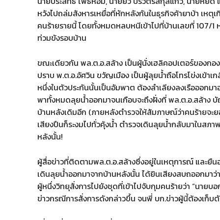
นายประสิทธิ์ โพธิ์หอม, นายยิ้ว ปริวัตรสกุลแก้ว, นายหย
หวังไปถล่มสังหารเหยื่อที่หักหลังกันในธุรกิจค้ายาบ้า เหต
คนร้ายรายนี้ โดยทั้งหมดหลบหนีเข้าไปที่บ้านเลขที่ 107/1 ห
ท่วมขังรอบบ้าน
ขณะเดียวกัน พล.ต.อ.สล้าง เป็นผู้นั่งเฮลิคอปเตอร์ของ
ปราบ พ.ต.อ.อัศวิน ขวัญเมือง เป็นผู้ลุยน้ำถือโทรโข่งเข้าเ
หนึ่งในตัวประกันนั้นเป็นอัมพาต ต้องลำเลียงลงเรือออกมา
พาทั้งหมดลุยน้ำออกมาจนเกือบจะถึงฝั่งที่ พล.ต.อ.สล้าง บั
บ้านหลังเดิมอีก (ภายหลังตำรวจให้สัมภาษณ์ว่าคนร้ายจะย
เสียงปืนก็ระงมไปทั่วคุ้งน้ำ ตำรวจเดินลุยน้ำกลับมาในสภ
หลังนั้น!
ผู้สื่อข่าวที่ติดตามพล.ต.อ.สล้างซึ่งอยู่ในเหตุการณ์ และยืน
เดินลุยน้ำออกมาจากบ้านหลังนั้น ได้ยินเสียงสบถออกมาว่
ผู้หนึ่งวิทยุสั่งการไปยังชุดที่เข้าไปจับกุมคนร้ายว่า “
ข่าวกรณีการสั่งการดังกล่าวขึ้น จนพี่ บก.ข่าวผู้นี้ต้องเก็บต