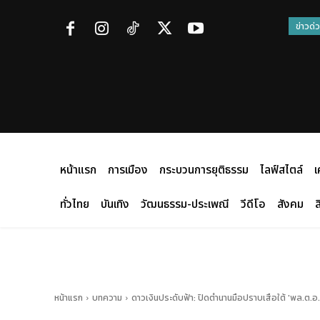
ข่าวด่
หน้าแรก
การเมือง
กระบวนการยุติธรรม
ไลฟ์สไตล์
เ
ทั่วไทย
บันเทิง
วัฒนธรรม-ประเพณี
วีดีโอ
สังคม
ส
หน้าแรก
บทความ
ดาวเงินประดับฟ้า: ปิดตำนานมือปราบเสือใต้ 'พล.ต.อ.ส