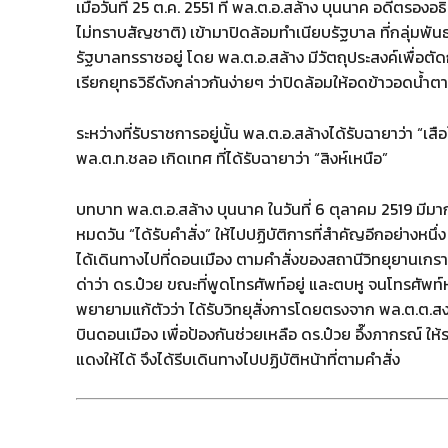
เมื่อวันที่ 25 ต.ค. 2551 ที่ พล.ต.อ.สล้าง บุนนาค อดีตรอ
ไม่ทราบสัญชาติ) เข้ามาปิดล้อมทำเนียบรัฐบาล ที่กลุ่มพั
รัฐบาลทรราชอยู่ โดย พล.ต.อ.สล้าง มีวัตถุประสงค์เพื่อตั
เรียกยุทธวิธีดังกล่าวกันง่ายๆ ว่าปิดล้อมให้อดข้าวอดน้ำตา
ระหว่างที่รับราชการอยู่นั้น พล.ต.อ.สล้างได้รับฉายาว่า “เ
พล.ต.ท.ชลอ เกิดเทศ ที่ได้รับฉายาว่า “สิงห์เหนือ”
บทบาท พล.ต.อ.สล้าง บุนนาค ในวันที่ 6 ตุลาคม 2519 มีมา
หมดวัน “ได้รับคำสั่ง” ให้ไปปฏิบัติการที่สำคัญอีกอย่างหนึ่ง
ได้เดินทางไปที่ดอนเมือง ตามคำสั่งของสถานีวิทยุยานเกราะ
ด่าว่า ดร.ป๋วย ขณะที่พูดโทรศัพท์อยู่ และตบหู จนโทรศัพ
พยายามแก้ตัวว่า ได้รับวิทยุสั่งการโดยตรงจาก พล.ต.ต.สง
บินดอนเมือง เพื่อป้องกันช่วยเหลือ ดร.ป๋วย อึ๊งภากรณ
แดงให้ได้ จึงได้รีบเดินทางไปปฏิบัติหน้าที่ตามคำสั่ง