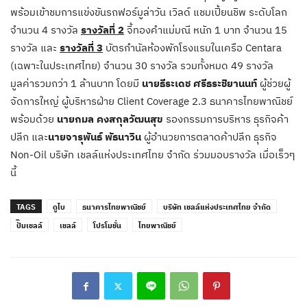
พร้อมเข้าชมการแข่งขันรถฟอร์มูล่าวัน เวิลด์ แชมเปี้ยนชิพ ระดับโลก
จำนวน 4 รางวัล
รางวัลที่ 2
จี้ทองคำแม่มณี หนัก 1 บาท จำนวน 15
รางวัล และ
รางวัลที่ 3
บัตรกำนัลห้องพักโรงแรมในเครือ Centara
(เฉพาะในประเทศไทย) จำนวน 30 รางวัล รวมทั้งหมด 49 รางวัล
มูลค่ารวมกว่า 1 ล้านบาท โดยมี
นายธีระเดช ศรีธระชิยานนท์
ผู้ช่วยผู้
จัดการใหญ่ ผู้บริหารฝ่าย Client Coverage 2.3 ธนาคารไทยพาณิชย์
พร้อมด้วย
นายกมล คงสกุลวัฒนสุข
รองกรรมการบริหาร ธุรกิจค้า
ปลีก และ
นายจารุพันธ์ พัธนาวิน
ผู้อำนวยการตลาดค้าปลีก ธุรกิจ
Non-Oil บริษัท เชลล์แห่งประเทศไทย จำกัด ร่วมมอบรางวัล เมื่อเร็วๆ
นี้
TAGS
ดูไบ
ธนาคารไทยพาณิชย์
บริษัท เชลล์แห่งประเทศไทย จำกัด
ปั๊มเชลล์
เชลล์
โปรโมชั่น
ไทยพาณิชย์