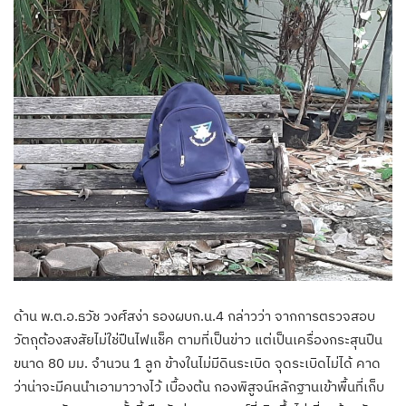
ด้าน พ.ต.อ.ธวัช วงศ์สง่า รองผบก.น.4 กล่าวว่า จากการตรวจสอบ
วัตถุต้องสงสัยไม่ใช่ปืนไฟแช็ค ตามที่เป็นข่าว แต่เป็นเครื่องกระสุนปืน
ขนาด 80 มม. จำนวน 1 ลูก ข้างในไม่มีดินระเบิด จุดระเบิดไม่ได้ คาด
ว่าน่าจะมีคนนำเอามาวางไว้ เบื้องต้น กองพิสูจน์หลักฐานเข้าพื้นที่เก็บ