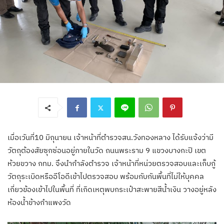
เมื่อเวันที่10 มิถุนายน เจ้าหน้าที่ตำรวจสน.วังทองหลาง ได้รับแจ้งว่ามี
วัตถุต้องสัยซุกซ่อนอยู่ภายในวัด ถนนพระราม 9 แขวงบางกะปิ เขต
ห้วยขวาง กทม. จึงนำกำลังตำรวจ เจ้าหน้าที่หน่วยตรวจสอบและเก็บกู้
วัตถุระเบิดหรืออีโอดีเข้าไปตรวจสอบ พร้อมกับกันพื้นที่ไม่ให้บุคคล
เกี่ยวข้องเข้าไปในพื้นที่ ที่เกิดเหตุพบกระเป๋าสะพายสีน้ำเงิน วางอยู่หลัง
ห้องน้ำข้างกำแพงวัด