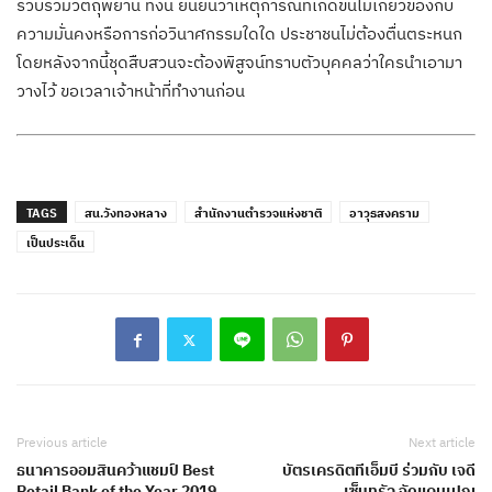
รวบรวมวัตถุพยาน ทั้งนี้ ยืนยันว่าเหตุการณ์ที่เกิดขึ้นไม่เกี่ยวข้องกับ
ความมั่นคงหรือการก่อวินาศกรรมใดใด ประชาชนไม่ต้องตื่นตระหนก
โดยหลังจากนี้ชุดสืบสวนจะต้องพิสูจน์ทราบตัวบุคคลว่าใครนำเอามา
วางไว้ ขอเวลาเจ้าหน้าที่ทำงานก่อน
TAGS
สน.วังทองหลาง
สำนักงานตำรวจแห่งชาติ
อาวุธสงคราม
เป็นประเด็น
Previous article
Next article
ธนาคารออมสินคว้าแชมป์ Best
บัตรเครดิตทีเอ็มบี ร่วมกับ เจดี
Retail Bank of the Year 2019
เซ็นทรัล จัดแคมเปญ