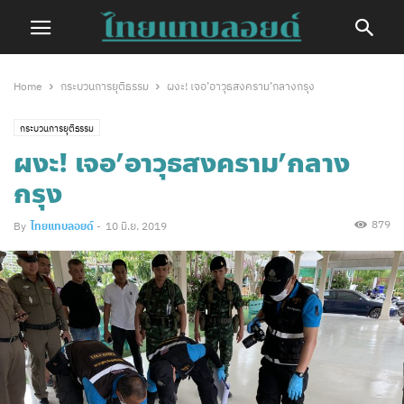
Home
กระบวนการยุติธรรม
ผงะ! เจอ’อาวุธสงคราม’กลางกรุง
กระบวนการยุติธรรม
ผงะ! เจอ’อาวุธสงคราม’กลาง
กรุง
879
By
ไทยแทบลอยด์
-
10 มิ.ย. 2019